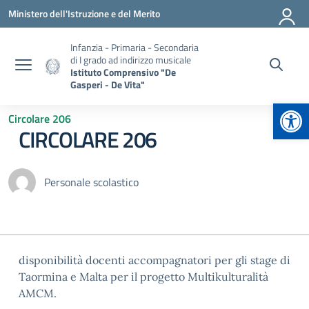
Vai ai contenuti
Vai al menu di navigazione
Vai al footer
Ministero dell'Istruzione e del Merito
Infanzia - Primaria - Secondaria
di I grado ad indirizzo musicale
Istituto Comprensivo "De
Gasperi - De Vita"
Apr
Circolare 206
CIRCOLARE 206
Personale scolastico
disponibilità docenti accompagnatori per gli stage di
Taormina e Malta per il progetto Multikulturalità
AMCM.