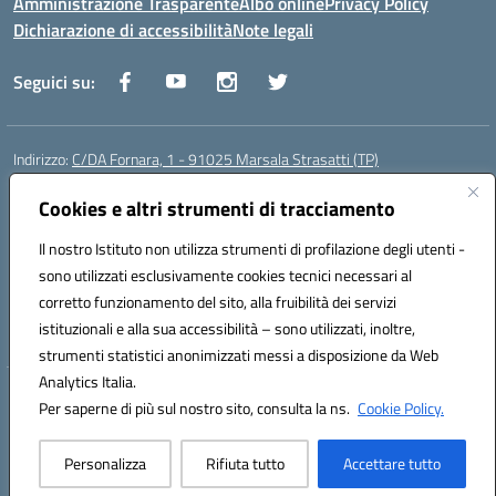
Amministrazione Trasparente
Albo online
Privacy Policy
Dichiarazione di accessibilità
Note legali
Seguici su:
Indirizzo:
C/DA Fornara, 1 - 91025 Marsala Strasatti (TP)
Centralino:
0923961292
Email:
tpic81600v@istruzione.it
Posta elettronica certificata (PEC):
Cookies e altri strumenti di tracciamento
tpic81600v@pec.istruzione.it
Codice fiscale: 82006360810
Il nostro Istituto non utilizza strumenti di profilazione degli utenti -
Codice meccanografico:
TPIC81600V
sono utilizzati esclusivamente cookies tecnici necessari al
Codice Indice delle Pubbliche Amministrazioni (IPA): istsc_tpic81600v
corretto funzionamento del sito, alla fruibilità dei servizi
Codice unico di fatturazione (CUF): UFODYY
istituzionali e alla sua accessibilità – sono utilizzati, inoltre,
strumenti statistici anonimizzati messi a disposizione da Web
Analytics Italia.
Hosting & Powered by 3D Solution S.r.l.
Per saperne di più sul nostro sito, consulta la ns.
Cookie Policy.
Concept & Design by Designers Italia
Personalizza
Rifiuta tutto
Accettare tutto