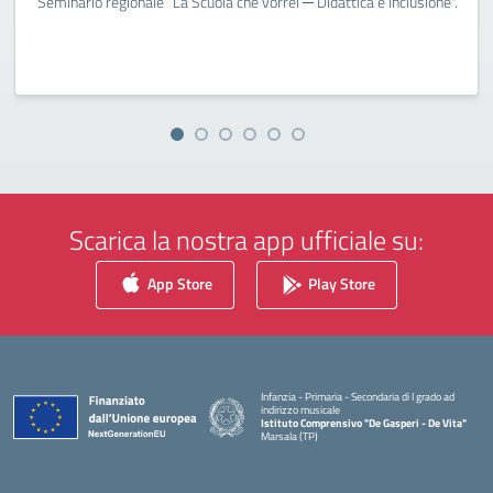
Seminario regionale “La Scuola che vorrei ─ Didattica e Inclusione".
Scarica la nostra app ufficiale su:
App Store
Play Store
Infanzia - Primaria - Secondaria di I grado ad
indirizzo musicale
Istituto Comprensivo "De Gasperi - De Vita"
Marsala (TP)
— Visita la pagina iniziale della scuola