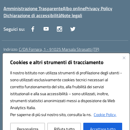
Amministrazione Trasparente
Albo online
Privacy Policy
Dichiarazione di accessibilità
Note legali
Seguici su:
Indirizzo:
C/DA Fornara, 1 - 91025 Marsala Strasatti (TP)
Centralino:
0923961292
Email:
tpic81600v@istruzione.it
Posta elettronica certificata (PEC):
Cookies e altri strumenti di tracciamento
tpic81600v@pec.istruzione.it
Codice fiscale: 82006360810
Il nostro Istituto non utilizza strumenti di profilazione degli utenti -
Codice meccanografico:
TPIC81600V
sono utilizzati esclusivamente cookies tecnici necessari al
Codice Indice delle Pubbliche Amministrazioni (IPA): istsc_tpic81600v
corretto funzionamento del sito, alla fruibilità dei servizi
Codice unico di fatturazione (CUF): UFODYY
istituzionali e alla sua accessibilità – sono utilizzati, inoltre,
strumenti statistici anonimizzati messi a disposizione da Web
Analytics Italia.
Hosting & Powered by 3D Solution S.r.l.
Per saperne di più sul nostro sito, consulta la ns.
Cookie Policy.
Concept & Design by Designers Italia
Personalizza
Rifiuta tutto
Accettare tutto