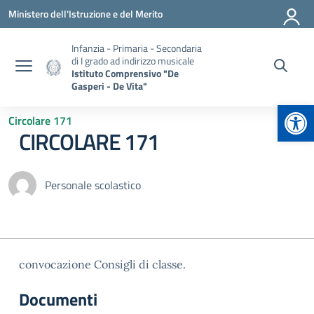
Vai ai contenuti
Vai al menu di navigazione
Vai al footer
Ministero dell'Istruzione e del Merito
Infanzia - Primaria - Secondaria
di I grado ad indirizzo musicale
Istituto Comprensivo "De
Gasperi - De Vita"
Apr
Circolare 171
CIRCOLARE 171
Personale scolastico
convocazione Consigli di classe.
Documenti