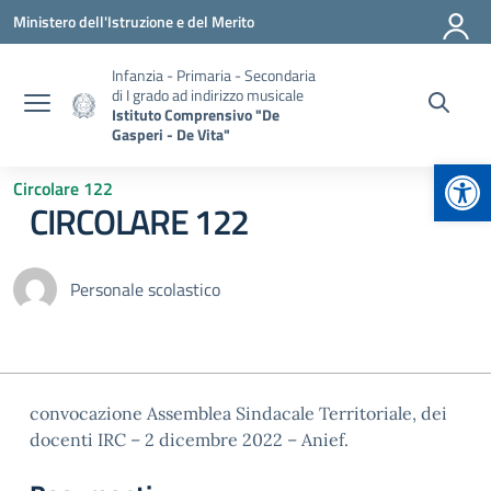
Vai ai contenuti
Vai al menu di navigazione
Vai al footer
Ministero dell'Istruzione e del Merito
Infanzia - Primaria - Secondaria
di I grado ad indirizzo musicale
Istituto Comprensivo "De
Gasperi - De Vita"
Apr
Circolare 122
CIRCOLARE 122
Personale scolastico
convocazione Assemblea Sindacale Territoriale, dei
docenti IRC – 2 dicembre 2022 – Anief.