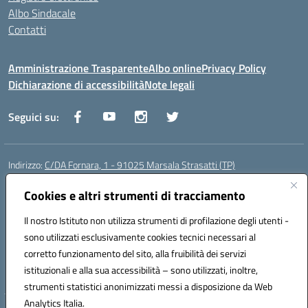
Albo Sindacale
Contatti
Amministrazione Trasparente
Albo online
Privacy Policy
Dichiarazione di accessibilità
Note legali
Seguici su:
Indirizzo:
C/DA Fornara, 1 - 91025 Marsala Strasatti (TP)
Centralino:
0923961292
Email:
tpic81600v@istruzione.it
Posta elettronica certificata (PEC):
Cookies e altri strumenti di tracciamento
tpic81600v@pec.istruzione.it
Codice fiscale: 82006360810
Il nostro Istituto non utilizza strumenti di profilazione degli utenti -
Codice meccanografico:
TPIC81600V
sono utilizzati esclusivamente cookies tecnici necessari al
Codice Indice delle Pubbliche Amministrazioni (IPA): istsc_tpic81600v
corretto funzionamento del sito, alla fruibilità dei servizi
Codice unico di fatturazione (CUF): UFODYY
istituzionali e alla sua accessibilità – sono utilizzati, inoltre,
strumenti statistici anonimizzati messi a disposizione da Web
Analytics Italia.