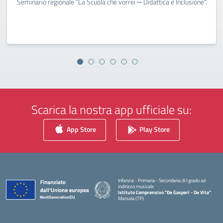
Seminario regionale “La Scuola che vorrei ─ Didattica e Inclusione".
Scarica la nostra app ufficiale su:
App Store
Play Store
Infanzia - Primaria - Secondaria di I grado ad
indirizzo musicale
Istituto Comprensivo "De Gasperi - De Vita"
Marsala (TP)
— Visita la pagina iniziale della scuola