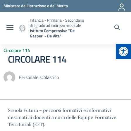
Vai ai contenuti
Vai al menu di navigazione
Vai al footer
Ministero dell'Istruzione e del Merito
Infanzia - Primaria - Secondaria
di I grado ad indirizzo musicale
Istituto Comprensivo "De
Gasperi - De Vita"
Apr
Circolare 114
CIRCOLARE 114
Personale scolastico
Scuola Futura – percorsi formativi e informativi
destinati ai docenti a cura delle Équipe Formative
Territoriali (EFT).