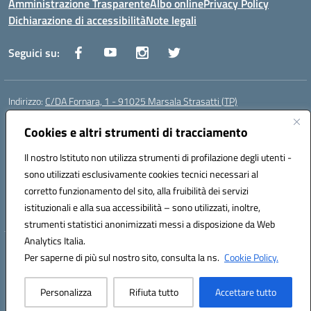
Amministrazione Trasparente
Albo online
Privacy Policy
Dichiarazione di accessibilità
Note legali
Seguici su:
Indirizzo:
C/DA Fornara, 1 - 91025 Marsala Strasatti (TP)
Centralino:
0923961292
Email:
tpic81600v@istruzione.it
Posta elettronica certificata (PEC):
Cookies e altri strumenti di tracciamento
tpic81600v@pec.istruzione.it
Codice fiscale: 82006360810
Il nostro Istituto non utilizza strumenti di profilazione degli utenti -
Codice meccanografico:
TPIC81600V
sono utilizzati esclusivamente cookies tecnici necessari al
Codice Indice delle Pubbliche Amministrazioni (IPA): istsc_tpic81600v
corretto funzionamento del sito, alla fruibilità dei servizi
Codice unico di fatturazione (CUF): UFODYY
istituzionali e alla sua accessibilità – sono utilizzati, inoltre,
strumenti statistici anonimizzati messi a disposizione da Web
Analytics Italia.
Hosting & Powered by 3D Solution S.r.l.
Per saperne di più sul nostro sito, consulta la ns.
Cookie Policy.
Concept & Design by Designers Italia
Personalizza
Rifiuta tutto
Accettare tutto