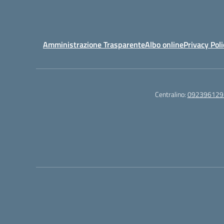
Amministrazione Trasparente
Albo online
Privacy Poli
Centralino:
092396129