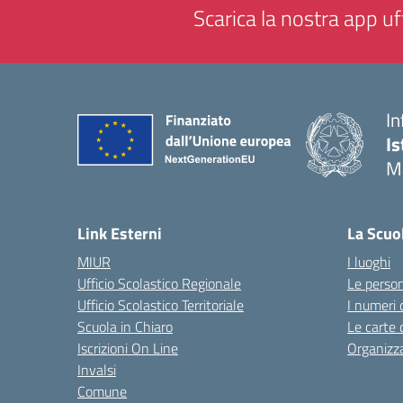
Scarica la nostra app uff
In
Is
M
— 
Link Esterni
La Scuo
MIUR
I luoghi
Ufficio Scolastico Regionale
Le perso
Ufficio Scolastico Territoriale
I numeri 
Scuola in Chiaro
Le carte 
Iscrizioni On Line
Organizz
Invalsi
Comune