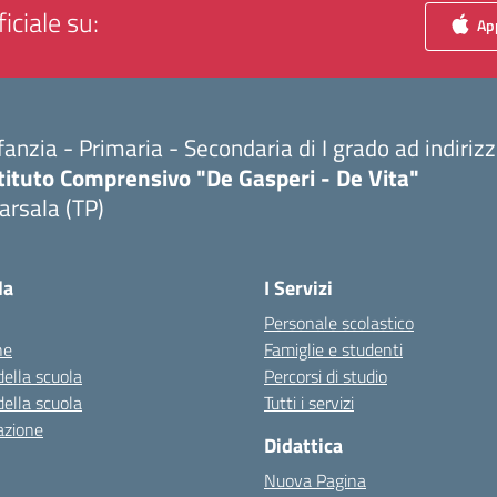
iciale su:
App
fanzia - Primaria - Secondaria di I grado ad indiri
tituto Comprensivo "De Gasperi - De Vita"
arsala (TP)
Visita la pagina iniziale della scuola
la
I Servizi
Personale scolastico
ne
Famiglie e studenti
della scuola
Percorsi di studio
della scuola
Tutti i servizi
azione
Didattica
Nuova Pagina