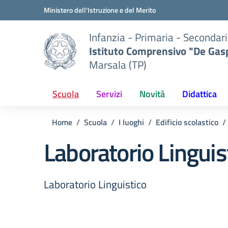
Vai ai contenuti
Vai al menu di navigazione
Vai al footer
Ministero dell'Istruzione e del Merito
Infanzia - Primaria - Secondari
Istituto Comprensivo "De Gasp
Marsala (TP)
Scuola
Servizi
Novità
Didattica
Home
Scuola
I luoghi
Edificio scolastico
Laboratorio Linguis
Laboratorio Linguistico