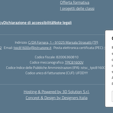
Offerta formativa
I progetti delle classi
cy
Dichiarazione di accessibilità
Note legali
Indirizzo:
C/DA Fornara, 1 - 91025 Marsala Strasatti (TP)
2
Email:
tpic81600v@istruzione.it
Posta elettronica certificata (PEC):
tpic8
Codice fiscale: 82006360810
Codice meccanografico:
TPIC81600V
Codice Indice delle Pubbliche Amministrazioni (IPA): istsc_tpic81600v
Codice unico di fatturazione (CUF): UFODYY
Hosting & Powered by 3D Solution S.r.l.
Concept & Design by Designers Italia