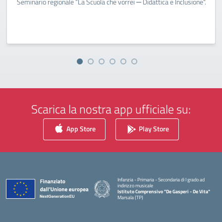
Seminario regionale “La Scuola che vorrei ─ Didattica e Inclusione".
Scarica la nostra app ufficiale su:
App Store
Play Store
Infanzia - Primaria - Secondaria di I grado ad
indirizzo musicale
Istituto Comprensivo "De Gasperi - De Vita"
Marsala (TP)
— Visita la pagina iniziale della scuola