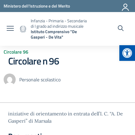
Vai ai contenuti
Vai al menu di navigazione
Vai al footer
Ministero dell'Istruzione e del Merito
Infanzia - Primaria - Secondaria
di I grado ad indirizzo musicale
Istituto Comprensivo "De
Gasperi - De Vita"
Apr
Circolare 96
Circolare n 96
Personale scolastico
iniziative di orientamento in entrata dell’I. C. “A. De
Gasperi” di Marsala