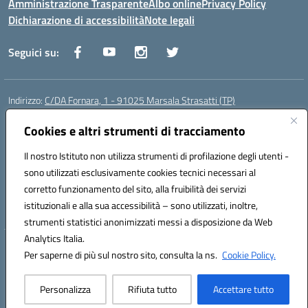
Amministrazione Trasparente
Albo online
Privacy Policy
Dichiarazione di accessibilità
Note legali
Seguici su:
Indirizzo:
C/DA Fornara, 1 - 91025 Marsala Strasatti (TP)
Centralino:
0923961292
Email:
tpic81600v@istruzione.it
Posta elettronica certificata (PEC):
Cookies e altri strumenti di tracciamento
tpic81600v@pec.istruzione.it
Codice fiscale: 82006360810
Il nostro Istituto non utilizza strumenti di profilazione degli utenti -
Codice meccanografico:
TPIC81600V
sono utilizzati esclusivamente cookies tecnici necessari al
Codice Indice delle Pubbliche Amministrazioni (IPA): istsc_tpic81600v
corretto funzionamento del sito, alla fruibilità dei servizi
Codice unico di fatturazione (CUF): UFODYY
istituzionali e alla sua accessibilità – sono utilizzati, inoltre,
strumenti statistici anonimizzati messi a disposizione da Web
Analytics Italia.
Hosting & Powered by 3D Solution S.r.l.
Per saperne di più sul nostro sito, consulta la ns.
Cookie Policy.
Concept & Design by Designers Italia
Personalizza
Rifiuta tutto
Accettare tutto