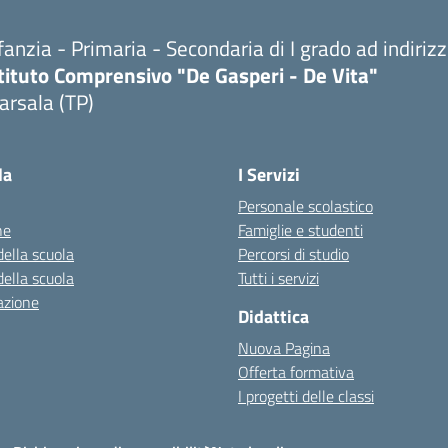
fanzia - Primaria - Secondaria di I grado ad indiri
tituto Comprensivo "De Gasperi - De Vita"
arsala (TP)
Visita la pagina iniziale della scuola
la
I Servizi
Personale scolastico
ne
Famiglie e studenti
della scuola
Percorsi di studio
della scuola
Tutti i servizi
azione
Didattica
Nuova Pagina
Offerta formativa
I progetti delle classi