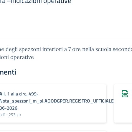
a –indicazioni operative
e degli spezzoni inferiori a 7 ore nella scuola second
ioni operative
menti
All. 1 alla circ. 499-
Nota_spezzoni_m_pi.AOODGPER.REGISTRO_UFFICIALE(U).0016
06-2026
pdf - 293 kb