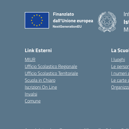
In
Is
M
— 
Link Esterni
La Scuo
MIUR
I luoghi
Ufficio Scolastico Regionale
Le perso
Ufficio Scolastico Territoriale
I numeri 
Scuola in Chiaro
Le carte 
Iscrizioni On Line
Organizz
Invalsi
Comune