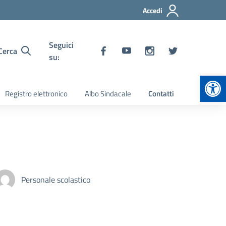
Accedi
Seguici
Cerca
su:
Apr
Registro elettronico
Albo Sindacale
Contatti
Personale scolastico