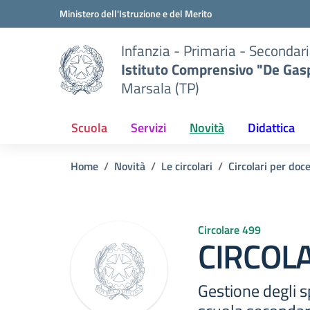
Vai ai contenuti
Vai al menu di navigazione
Vai al footer
Ministero dell'Istruzione e del Merito
Infanzia - Primaria - Secondari
Istituto Comprensivo "De Gasp
Marsala (TP)
Scuola
Servizi
Novità
Didattica
Home
Novità
Le circolari
Circolari per doc
Circolare 499
CIRCOLA
Gestione degli sp