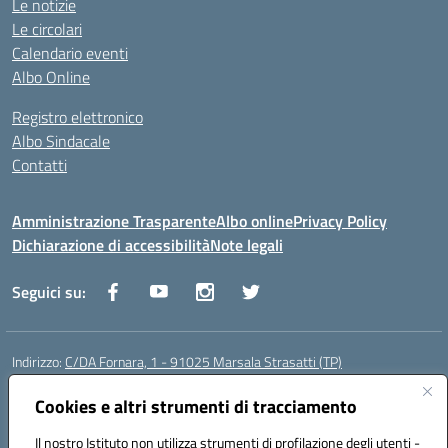
Le notizie
Le circolari
Calendario eventi
Albo Online
Registro elettronico
Albo Sindacale
Contatti
Amministrazione Trasparente
Albo online
Privacy Policy
Dichiarazione di accessibilità
Note legali
Seguici su:
Indirizzo:
C/DA Fornara, 1 - 91025 Marsala Strasatti (TP)
Centralino:
0923961292
Email:
tpic81600v@istruzione.it
Posta elettronica certificata (PEC):
Cookies e altri strumenti di tracciamento
tpic81600v@pec.istruzione.it
Codice fiscale: 82006360810
Il nostro Istituto non utilizza strumenti di profilazione degli utenti -