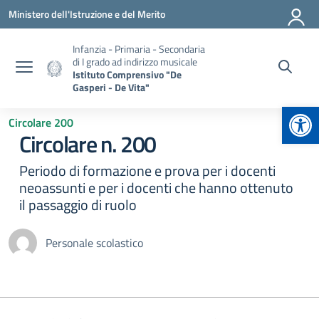
Vai ai contenuti
Vai al menu di navigazione
Vai al footer
Ministero dell'Istruzione e del Merito
Infanzia - Primaria - Secondaria
di I grado ad indirizzo musicale
Istituto Comprensivo "De
Gasperi - De Vita"
Apr
Circolare 200
Circolare n. 200
Periodo di formazione e prova per i docenti
neoassunti e per i docenti che hanno ottenuto
il passaggio di ruolo
Personale scolastico