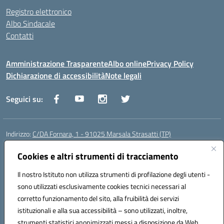
Registro elettronico
Albo Sindacale
Contatti
Amministrazione Trasparente
Albo online
Privacy Policy
Dichiarazione di accessibilità
Note legali
Seguici su:
Indirizzo:
C/DA Fornara, 1 - 91025 Marsala Strasatti (TP)
Centralino:
0923961292
Email:
tpic81600v@istruzione.it
Posta elettronica certificata (PEC):
Cookies e altri strumenti di tracciamento
tpic81600v@pec.istruzione.it
Codice fiscale: 82006360810
Il nostro Istituto non utilizza strumenti di profilazione degli utenti -
Codice meccanografico:
TPIC81600V
sono utilizzati esclusivamente cookies tecnici necessari al
Codice Indice delle Pubbliche Amministrazioni (IPA): istsc_tpic81600v
corretto funzionamento del sito, alla fruibilità dei servizi
Codice unico di fatturazione (CUF): UFODYY
istituzionali e alla sua accessibilità – sono utilizzati, inoltre,
strumenti statistici anonimizzati messi a disposizione da Web