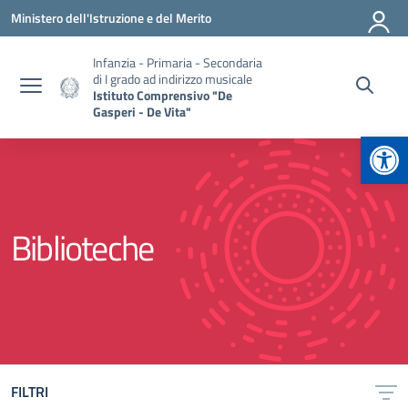
Vai ai contenuti
Vai al menu di navigazione
Vai al footer
Ministero dell'Istruzione e del Merito
Infanzia - Primaria - Secondaria
di I grado ad indirizzo musicale
Istituto Comprensivo "De
Gasperi - De Vita"
Apr
Biblioteche
FILTRI