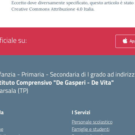
Eccetto dove diversamente specificato, questo articolo è stato 
Creative Commons Attribuzione 4.0 Italia.
iciale su:
App
fanzia - Primaria - Secondaria di I grado ad indiri
tituto Comprensivo "De Gasperi - De Vita"
arsala (TP)
Visita la pagina iniziale della scuola
la
I Servizi
Personale scolastico
ne
Famiglie e studenti