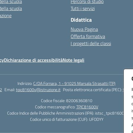
della scuola
Percorsi di studio
della scuola
Tutti i servizi
azione
Didattica
Nuova Pagina
Offerta formativa
I progetti delle classi
cy
Dichiarazione di accessibilità
Note legali
Indirizzo:
C/DA Fornara, 1 - 91025 Marsala Strasatti (TP)
2
Email:
tpic81600v@istruzione.it
Posta elettronica certificata (PEC):
tpic8
Codice fiscale: 82006360810
Codice meccanografico:
TPIC81600V
Codice Indice delle Pubbliche Amministrazioni (IPA): istsc_tpic81600v
Codice unico di fatturazione (CUF): UFODYY