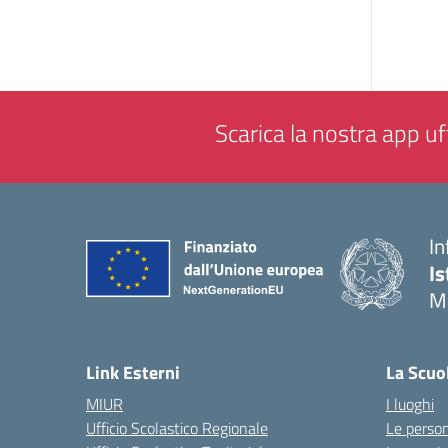
Scarica la nostra app uff
In
Is
M
— 
Link Esterni
La Scuo
MIUR
I luoghi
Ufficio Scolastico Regionale
Le perso