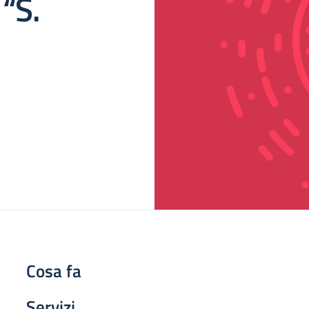
 “S.
Cosa fa
Servizi