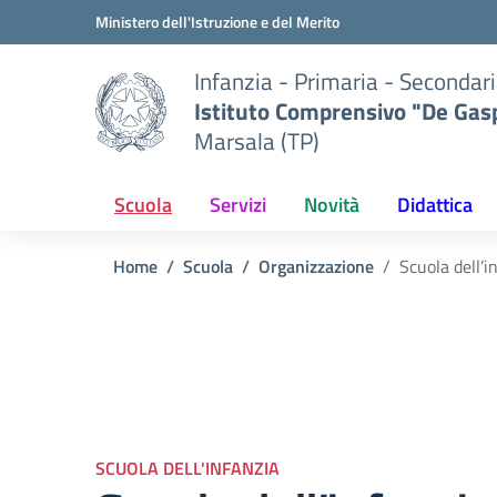
Vai ai contenuti
Vai al menu di navigazione
Vai al footer
Ministero dell'Istruzione e del Merito
Infanzia - Primaria - Secondari
Istituto Comprensivo "De Gasp
Marsala (TP)
Scuola
Servizi
Novità
Didattica
Home
Scuola
Organizzazione
Scuola dell’i
SCUOLA DELL'INFANZIA