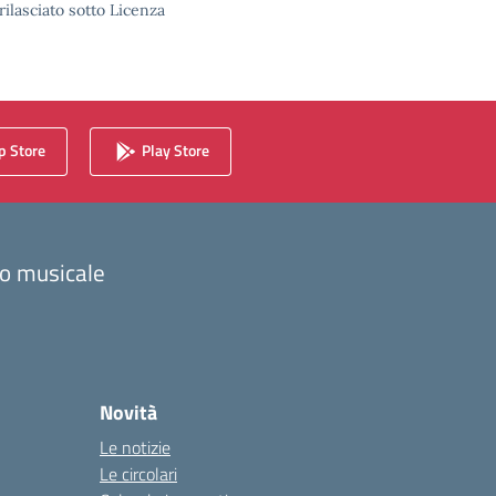
rilasciato sotto Licenza
 Store
Play Store
zzo musicale
Novità
Le notizie
Le circolari