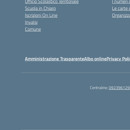
Ufficio Scolastico Territoriale
I numeri 
Scuola in Chiaro
Le carte 
Iscrizioni On Line
Organizz
Invalsi
Comune
Amministrazione Trasparente
Albo online
Privacy Poli
Centralino:
092396129