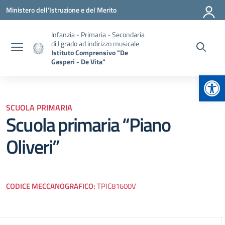
Vai ai contenuti
Vai al menu di navigazione
Vai al footer
Ministero dell'Istruzione e del Merito
Infanzia - Primaria - Secondaria
di I grado ad indirizzo musicale
Istituto Comprensivo "De
Gasperi - De Vita"
Apr
SCUOLA PRIMARIA
Scuola primaria “Piano
Oliveri”
CODICE MECCANOGRAFICO:
TPIC81600V