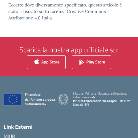
Eccetto dove diversamente specificato, questo articolo è
stato rilasciato sotto Licenza Creative Commons
Attribuzione 4.0 Italia.
Scarica la nostra app ufficiale su:
App Store
Play Store
Infanzia - Primaria - Secondaria di I grado ad
indirizzo musicale
Istituto Comprensivo "De Gasperi - De Vita"
Marsala (TP)
— Visita la pagina iniziale della scuola
Link Esterni
MIUR