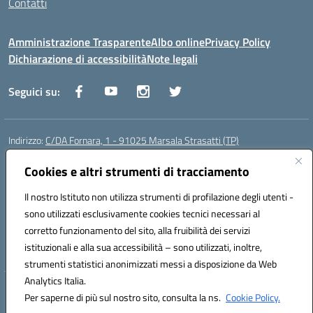
Contatti
Amministrazione Trasparente
Albo online
Privacy Policy
Dichiarazione di accessibilità
Note legali
Seguici su:
Indirizzo:
C/DA Fornara, 1 - 91025 Marsala Strasatti (TP)
Centralino:
0923961292
Email:
tpic81600v@istruzione.it
Posta elettronica certificata (PEC):
Cookies e altri strumenti di tracciamento
tpic81600v@pec.istruzione.it
Codice fiscale: 82006360810
Il nostro Istituto non utilizza strumenti di profilazione degli utenti -
Codice meccanografico:
TPIC81600V
sono utilizzati esclusivamente cookies tecnici necessari al
Codice Indice delle Pubbliche Amministrazioni (IPA): istsc_tpic81600v
corretto funzionamento del sito, alla fruibilità dei servizi
Codice unico di fatturazione (CUF): UFODYY
istituzionali e alla sua accessibilità – sono utilizzati, inoltre,
strumenti statistici anonimizzati messi a disposizione da Web
Analytics Italia.
Hosting & Powered by 3D Solution S.r.l.
Per saperne di più sul nostro sito, consulta la ns.
Cookie Policy.
Concept & Design by Designers Italia