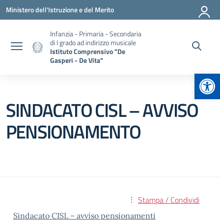
Vai ai contenuti
Vai al menu di navigazione
Vai al footer
Ministero dell'Istruzione e del Merito
Infanzia - Primaria - Secondaria
di I grado ad indirizzo musicale
Istituto Comprensivo "De
Gasperi - De Vita"
Apr
SINDACATO CISL – AVVISO
PENSIONAMENTO
Stampa / Condividi
Sindacato CISL – avviso pensionamenti