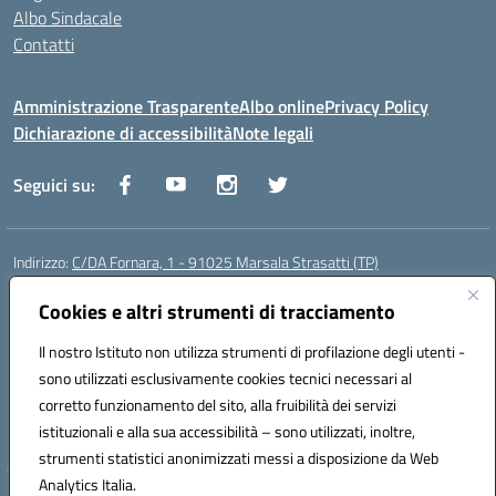
Albo Sindacale
Contatti
Amministrazione Trasparente
Albo online
Privacy Policy
Dichiarazione di accessibilità
Note legali
Seguici su:
Indirizzo:
C/DA Fornara, 1 - 91025 Marsala Strasatti (TP)
Centralino:
0923961292
Email:
tpic81600v@istruzione.it
Posta elettronica certificata (PEC):
Cookies e altri strumenti di tracciamento
tpic81600v@pec.istruzione.it
Codice fiscale: 82006360810
Il nostro Istituto non utilizza strumenti di profilazione degli utenti -
Codice meccanografico:
TPIC81600V
sono utilizzati esclusivamente cookies tecnici necessari al
Codice Indice delle Pubbliche Amministrazioni (IPA): istsc_tpic81600v
corretto funzionamento del sito, alla fruibilità dei servizi
Codice unico di fatturazione (CUF): UFODYY
istituzionali e alla sua accessibilità – sono utilizzati, inoltre,
strumenti statistici anonimizzati messi a disposizione da Web
Analytics Italia.