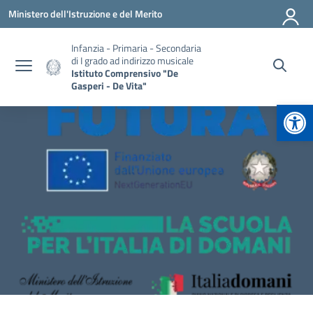
Vai ai contenuti
Vai al menu di navigazione
Vai al footer
Ministero dell'Istruzione e del Merito
Infanzia - Primaria - Secondaria
di I grado ad indirizzo musicale
Istituto Comprensivo "De
Gasperi - De Vita"
Apr