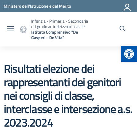
Vai ai contenuti
Vai al menu di navigazione
Vai al footer
Ministero dell'Istruzione e del Merito
Infanzia - Primaria - Secondaria
di I grado ad indirizzo musicale
Istituto Comprensivo "De
Gasperi - De Vita"
Apr
Risultati elezione dei
rappresentanti dei genitori
nei consigli di classe,
interclasse e intersezione a.s.
2023.2024