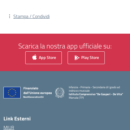
Stampa / Condividi
Scarica la nostra app ufficiale su:
App Store
Play Store
Infanzia - Primaria - Secondaria di I grado ad
indirizzo musicale
Istituto Comprensivo "De Gasperi - De Vita"
Marsala (TP)
— Visita la pagina iniziale della scuola
Link Esterni
MIUR