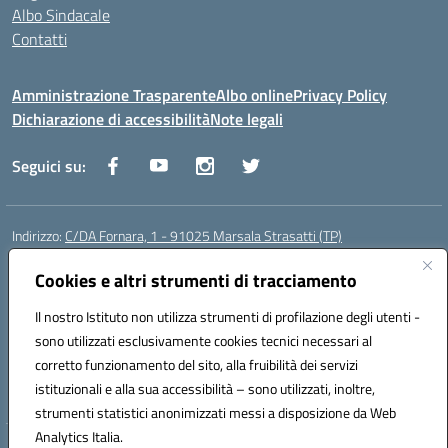
Albo Sindacale
Contatti
Amministrazione Trasparente
Albo online
Privacy Policy
Dichiarazione di accessibilità
Note legali
Seguici su:
Indirizzo:
C/DA Fornara, 1 - 91025 Marsala Strasatti (TP)
Centralino:
0923961292
Email:
tpic81600v@istruzione.it
Posta elettronica certificata (PEC):
Cookies e altri strumenti di tracciamento
tpic81600v@pec.istruzione.it
Codice fiscale: 82006360810
Il nostro Istituto non utilizza strumenti di profilazione degli utenti -
Codice meccanografico:
TPIC81600V
sono utilizzati esclusivamente cookies tecnici necessari al
Codice Indice delle Pubbliche Amministrazioni (IPA): istsc_tpic81600v
corretto funzionamento del sito, alla fruibilità dei servizi
Codice unico di fatturazione (CUF): UFODYY
istituzionali e alla sua accessibilità – sono utilizzati, inoltre,
strumenti statistici anonimizzati messi a disposizione da Web
Analytics Italia.