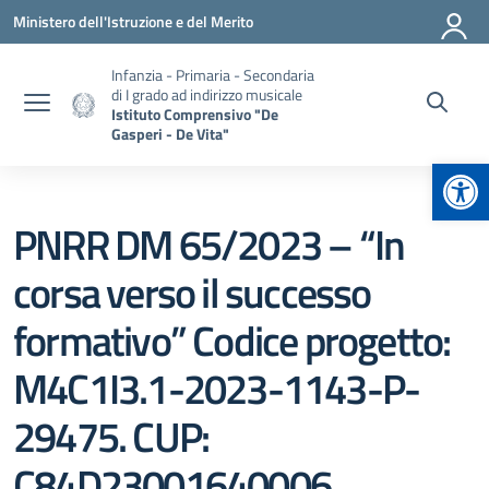
Vai ai contenuti
Vai al menu di navigazione
Vai al footer
Ministero dell'Istruzione e del Merito
Infanzia - Primaria - Secondaria
di I grado ad indirizzo musicale
Istituto Comprensivo "De
Gasperi - De Vita"
Apr
PNRR DM 65/2023 – “In
corsa verso il successo
formativo” Codice progetto:
M4C1I3.1-2023-1143-P-
29475. CUP:
C84D23001640006.