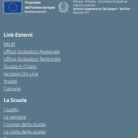
Infanzia - Primaria - Secondaria di I grado ad
indirizzo musicale
Istituto Comprensivo "De Gasperi - De Vita"
Marsala (TP)
— Visita la pagina iniziale della scuola
Link Esterni
MIUR
Ufficio Scolastico Regionale
Ufficio Scolastico Territoriale
Scuola in Chiaro
Iscrizioni On Line
Invalsi
Comune
La Scuola
I luoghi
Le persone
I numeri della scuola
Le carte della scuola