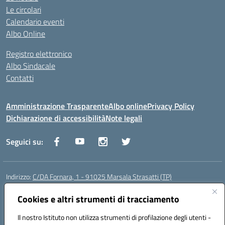
Le circolari
Calendario eventi
Albo Online
Registro elettronico
Albo Sindacale
Contatti
Amministrazione Trasparente
Albo online
Privacy Policy
Dichiarazione di accessibilità
Note legali
Seguici su:
Indirizzo:
C/DA Fornara, 1 - 91025 Marsala Strasatti (TP)
Centralino:
0923961292
Email:
tpic81600v@istruzione.it
Posta elettronica certificata (PEC):
Cookies e altri strumenti di tracciamento
tpic81600v@pec.istruzione.it
Codice fiscale: 82006360810
Il nostro Istituto non utilizza strumenti di profilazione degli utenti -