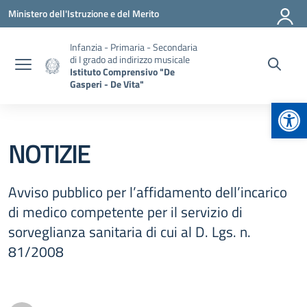
Vai ai contenuti
Vai al menu di navigazione
Vai al footer
Ministero dell'Istruzione e del Merito
Infanzia - Primaria - Secondaria
di I grado ad indirizzo musicale
Istituto Comprensivo "De
Gasperi - De Vita"
Apr
NOTIZIE
Avviso pubblico per l’affidamento dell’incarico
di medico competente per il servizio di
sorveglianza sanitaria di cui al D. Lgs. n.
81/2008