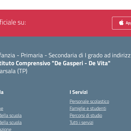
iciale su:
App
fanzia - Primaria - Secondaria di I grado ad indiri
tituto Comprensivo "De Gasperi - De Vita"
arsala (TP)
Visita la pagina iniziale della scuola
la
I Servizi
Personale scolastico
ne
Famiglie e studenti
della scuola
Percorsi di studio
della scuola
Tutti i servizi
azione