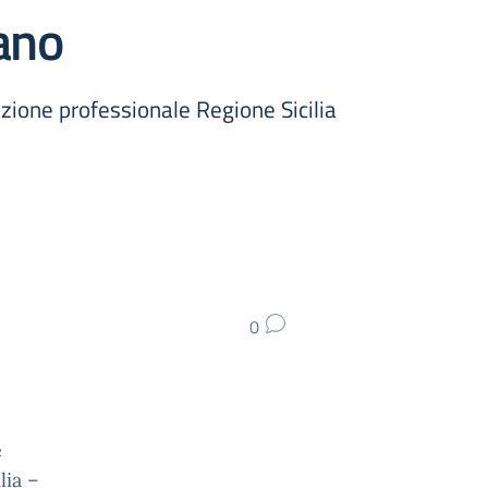
ano
ione professionale Regione Sicilia
0
e
lia –