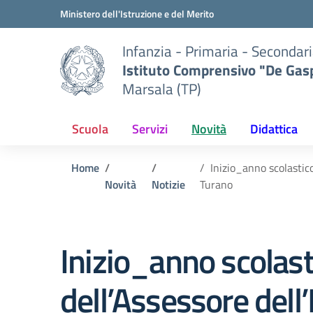
Vai ai contenuti
Vai al menu di navigazione
Vai al footer
Ministero dell'Istruzione e del Merito
Infanzia - Primaria - Secondari
Istituto Comprensivo "De Gasp
Marsala (TP)
Scuola
Servizi
Novità
Didattica
Home
Inizio_anno scolasti
Novità
Notizie
Turano
Inizio_anno scola
dell’Assessore dell