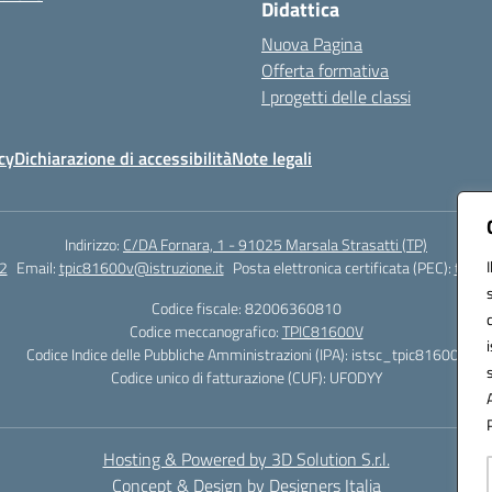
Didattica
Nuova Pagina
Offerta formativa
I progetti delle classi
cy
Dichiarazione di accessibilità
Note legali
Indirizzo:
C/DA Fornara, 1 - 91025 Marsala Strasatti (TP)
2
Email:
tpic81600v@istruzione.it
Posta elettronica certificata (PEC):
tpic8
Codice fiscale: 82006360810
Codice meccanografico:
TPIC81600V
Codice Indice delle Pubbliche Amministrazioni (IPA): istsc_tpic81600v
Codice unico di fatturazione (CUF): UFODYY
Hosting & Powered by 3D Solution S.r.l.
Concept & Design by Designers Italia