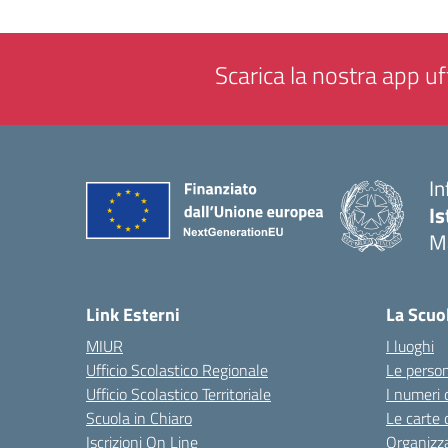
Scarica la nostra app uff
In
Is
M
— 
Link Esterni
La Scuo
MIUR
I luoghi
Ufficio Scolastico Regionale
Le perso
Ufficio Scolastico Territoriale
I numeri 
Scuola in Chiaro
Le carte 
Iscrizioni On Line
Organizz