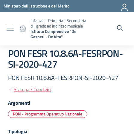
Vai ai contenuti
Vai al menu di navigazione
Vai al footer
Ministero dell'Istruzione e del Merito
Infanzia - Primaria - Secondaria
di I grado ad indirizzo musicale
Istituto Comprensivo "De
Gasperi - De Vita"
PON FESR 10.8.6A-FESRPON-
SI-2020-427
PON FESR 10.8.6A-FESRPON-SI-2020-427
Stampa / Condividi
Argomenti
PON - Programma Operativo Nazionale
Tipologia