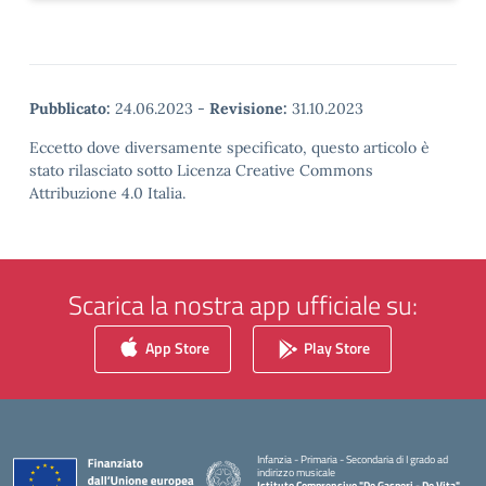
Pubblicato:
24.06.2023
-
Revisione:
31.10.2023
Eccetto dove diversamente specificato, questo articolo è
stato rilasciato sotto Licenza Creative Commons
Attribuzione 4.0 Italia.
Scarica la nostra app ufficiale su:
App Store
Play Store
Infanzia - Primaria - Secondaria di I grado ad
indirizzo musicale
Istituto Comprensivo "De Gasperi - De Vita"