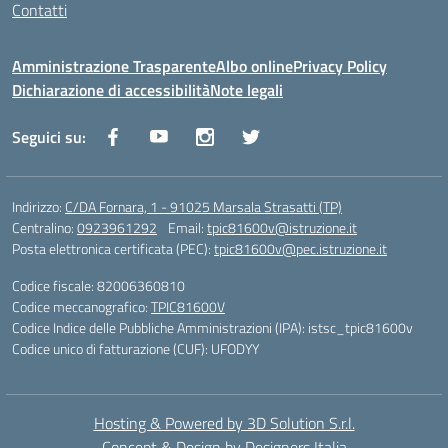
Contatti
Amministrazione Trasparente
Albo online
Privacy Policy
Dichiarazione di accessibilità
Note legali
Seguici su:
Indirizzo:
C/DA Fornara, 1 - 91025 Marsala Strasatti (TP)
Centralino:
0923961292
Email:
tpic81600v@istruzione.it
Posta elettronica certificata (PEC):
tpic81600v@pec.istruzione.it
Codice fiscale: 82006360810
Codice meccanografico:
TPIC81600V
Codice Indice delle Pubbliche Amministrazioni (IPA): istsc_tpic81600v
Codice unico di fatturazione (CUF): UFODYY
Hosting & Powered by 3D Solution S.r.l.
Concept & Design by Designers Italia