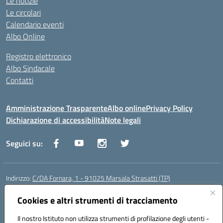
Le notizie
Le circolari
Calendario eventi
Albo Online
Registro elettronico
Albo Sindacale
Contatti
Amministrazione Trasparente
Albo online
Privacy Policy
Dichiarazione di accessibilità
Note legali
Seguici su:
Indirizzo:
C/DA Fornara, 1 - 91025 Marsala Strasatti (TP)
Centralino:
0923961292
Email:
tpic81600v@istruzione.it
Posta elettronica certificata (PEC):
Cookies e altri strumenti di tracciamento
tpic81600v@pec.istruzione.it
Codice fiscale: 82006360810
Il nostro Istituto non utilizza strumenti di profilazione degli utenti -