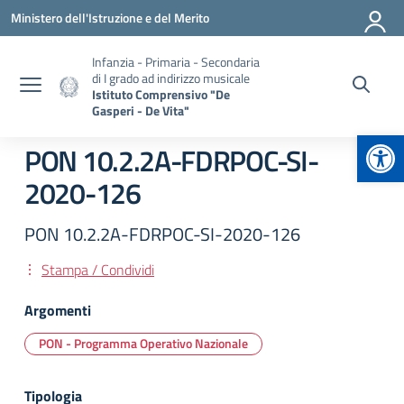
Vai ai contenuti
Vai al menu di navigazione
Vai al footer
Ministero dell'Istruzione e del Merito
Infanzia - Primaria - Secondaria
di I grado ad indirizzo musicale
Istituto Comprensivo "De
Gasperi - De Vita"
Apr
PON 10.2.2A-FDRPOC-SI-
2020-126
PON 10.2.2A-FDRPOC-SI-2020-126
Stampa / Condividi
Argomenti
PON - Programma Operativo Nazionale
Tipologia