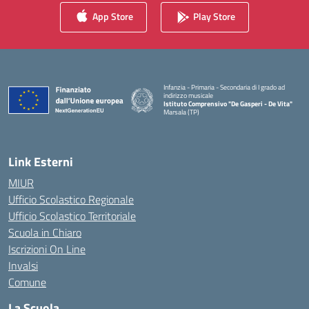
App Store
Play Store
Infanzia - Primaria - Secondaria di I grado ad
indirizzo musicale
Istituto Comprensivo "De Gasperi - De Vita"
Marsala (TP)
— Visita la pagina iniziale della scuola
Link Esterni
MIUR
Ufficio Scolastico Regionale
Ufficio Scolastico Territoriale
Scuola in Chiaro
Iscrizioni On Line
Invalsi
Comune
La Scuola