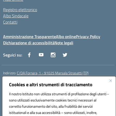
Registro elettronico
Albo Sindacale
Contatti
Amministrazione Trasparente
Albo online
Privacy Policy
Dichiarazione di accessibilità
Note legali
Seguici su:
Indirizzo:
C/DA Fornara, 1 - 91025 Marsala Strasatti (TP)
Centralino:
0923961292
Email:
tpic81600v@istruzione.it
Posta elettronica certificata (PEC):
Cookies e altri strumenti di tracciamento
tpic81600v@pec.istruzione.it
Codice fiscale: 82006360810
Il nostro Istituto non utilizza strumenti di profilazione degli utenti -
Codice meccanografico:
TPIC81600V
sono utilizzati esclusivamente cookies tecnici necessari al
Codice Indice delle Pubbliche Amministrazioni (IPA): istsc_tpic81600v
corretto funzionamento del sito, alla fruibilità dei servizi
Codice unico di fatturazione (CUF): UFODYY
istituzionali e alla sua accessibilità – sono utilizzati, inoltre,