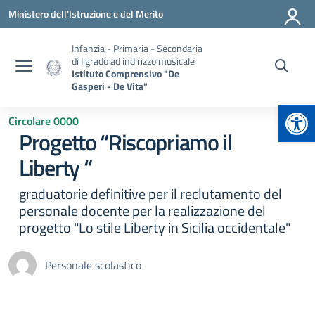
Vai ai contenuti
Vai al menu di navigazione
Vai al footer
Ministero dell'Istruzione e del Merito
Infanzia - Primaria - Secondaria
di I grado ad indirizzo musicale
Istituto Comprensivo "De
Gasperi - De Vita"
Apr
Circolare 0000
Progetto “Riscopriamo il
Liberty “
graduatorie definitive per il reclutamento del
personale docente per la realizzazione del
progetto "Lo stile Liberty in Sicilia occidentale"
Personale scolastico