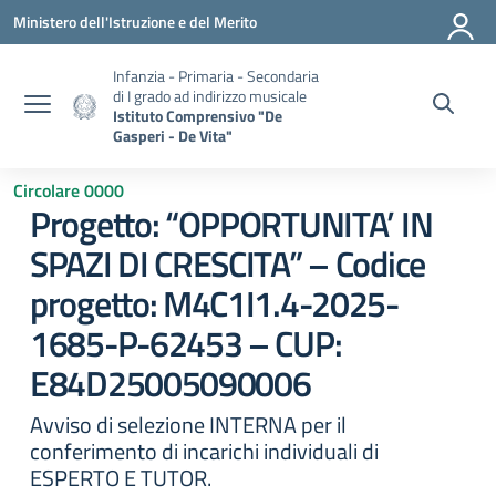
Vai ai contenuti
Vai al menu di navigazione
Vai al footer
Ministero dell'Istruzione e del Merito
Infanzia - Primaria - Secondaria
di I grado ad indirizzo musicale
Istituto Comprensivo "De
Gasperi - De Vita"
Circolare 0000
Progetto: “OPPORTUNITA’ IN
SPAZI DI CRESCITA” – Codice
progetto: M4C1I1.4-2025-
1685-P-62453 – CUP:
E84D25005090006
Avviso di selezione INTERNA per il
conferimento di incarichi individuali di
ESPERTO E TUTOR.