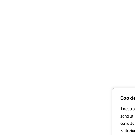
Cookie
Il nostro
sono uti
corretto 
istituzio