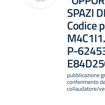
“OPPORT
SPAZI DI
Codice p
M4C1I1
P-62453
E84D25
pubblicazione gr
conferimento degl
collaudatore/ver