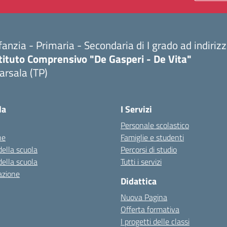
fanzia - Primaria - Secondaria di I grado ad indiri
tituto Comprensivo "De Gasperi - De Vita"
arsala (TP)
Visita la pagina iniziale della scuola
la
I Servizi
Personale scolastico
ne
Famiglie e studenti
della scuola
Percorsi di studio
della scuola
Tutti i servizi
azione
Didattica
Nuova Pagina
Offerta formativa
I progetti delle classi