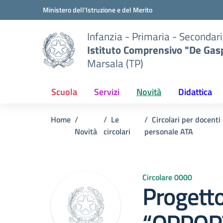
Vai ai contenuti
Vai al menu di navigazione
Vai al footer
Ministero dell'Istruzione e del Merito
Infanzia - Primaria - Secondari
Istituto Comprensivo "De Gasp
Marsala (TP)
Scuola
Servizi
Novità
Didattica
Home
Le
Circolari per docenti
Novità
circolari
personale ATA
Circolare 0000
Progetto