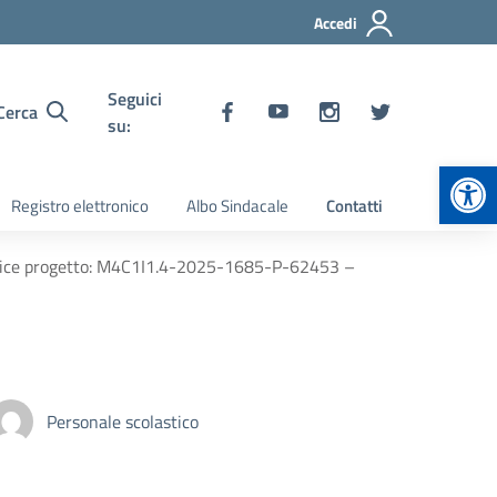
Accedi
Seguici
Cerca
su:
Apr
Registro elettronico
Albo Sindacale
Contatti
odice progetto: M4C1I1.4-2025-1685-P-62453 –
Personale scolastico