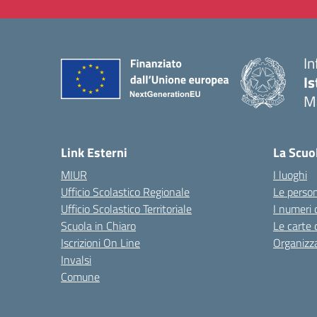
In
Is
M
— 
Link Esterni
La Scuo
MIUR
I luoghi
Ufficio Scolastico Regionale
Le perso
Ufficio Scolastico Territoriale
I numeri 
Scuola in Chiaro
Le carte 
Iscrizioni On Line
Organizz
Invalsi
Comune