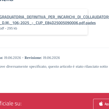
GRADUATORIA_DEFINITIVA_PER_INCARICHI_DI_COLLAUDATOR
_D.M._106-2025_-_CUP_E84D25005090006.pdf.pades
pdf - 295 kb
o:
19.06.2026
-
Revisione:
19.06.2026
ove diversamente specificato, questo articolo è stato rilasciato sott
iciale su:
App