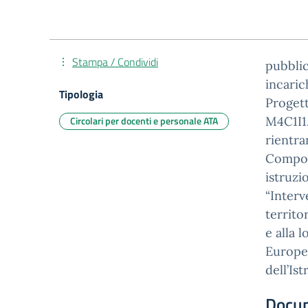
Stampa / Condividi
pubblic
incaric
Tipologia
Proget
Circolari per docenti e personale ATA
M4C1I1
rientra
Compone
istruzi
“Interv
territo
e alla l
Europea
dell’Is
Docu