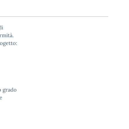
li
rmità.
ogetto:
o grado
ne