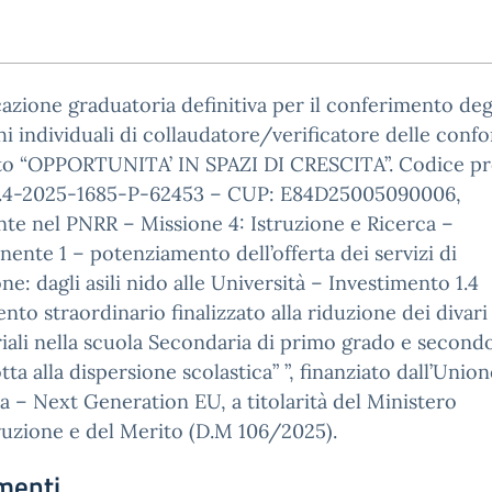
azione graduatoria definitiva per il conferimento deg
hi individuali di collaudatore/verificatore delle confo
to “OPPORTUNITA’ IN SPAZI DI CRESCITA”. Codice pr
.4-2025-1685-P-62453 – CUP: E84D25005090006,
nte nel PNRR – Missione 4: Istruzione e Ricerca –
nte 1 – potenziamento dell’offerta dei servizi di
one: dagli asili nido alle Università – Investimento 1.4
ento straordinario finalizzato alla riduzione dei divari
riali nella scuola Secondaria di primo grado e second
otta alla dispersione scolastica” ”, finanziato dall’Unio
 – Next Generation EU, a titolarità del Ministero
truzione e del Merito (D.M 106/2025).
menti