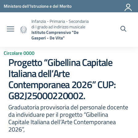
Vai ai contenuti
Vai al menu di navigazione
Vai al footer
Ministero dell'Istruzione e del Merito
Infanzia - Primaria - Secondaria
di I grado ad indirizzo musicale
Istituto Comprensivo "De
Gasperi - De Vita"
Circolare 0000
Progetto “Gibellina Capitale
Italiana dell’Arte
Contemporanea 2026” CUP:
G82J25000220002.
Graduatoria provvisoria del personale docente
da individuare per il progetto “Gibellina
Capitale Italiana dell’Arte Contemporanea
2026”,