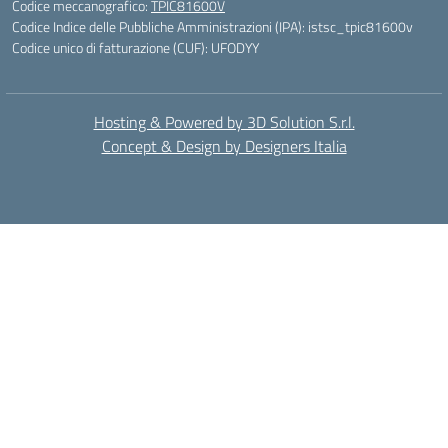
Codice meccanografico:
TPIC81600V
Codice Indice delle Pubbliche Amministrazioni (IPA): istsc_tpic81600v
Codice unico di fatturazione (CUF): UFODYY
Hosting & Powered by 3D Solution S.r.l.
Concept & Design by Designers Italia