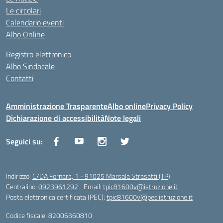
Le circolari
Calendario eventi
Albo Online
Registro elettronico
Albo Sindacale
Contatti
Amministrazione Trasparente
Albo online
Privacy Policy
Dichiarazione di accessibilità
Note legali
Seguici su:
Indirizzo:
C/DA Fornara, 1 - 91025 Marsala Strasatti (TP)
Centralino:
0923961292
Email:
tpic81600v@istruzione.it
Posta elettronica certificata (PEC):
tpic81600v@pec.istruzione.it
Codice fiscale: 82006360810