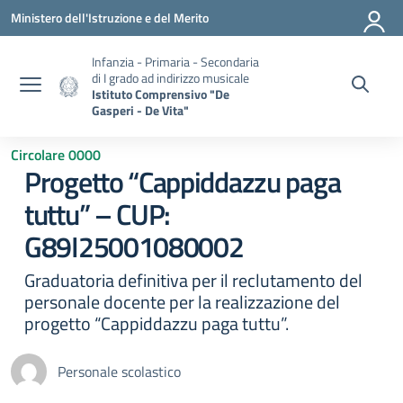
Vai ai contenuti
Vai al menu di navigazione
Vai al footer
Ministero dell'Istruzione e del Merito
Infanzia - Primaria - Secondaria
di I grado ad indirizzo musicale
Istituto Comprensivo "De
Gasperi - De Vita"
Circolare 0000
Progetto “Cappiddazzu paga
tuttu” – CUP:
G89I25001080002
Graduatoria definitiva per il reclutamento del
personale docente per la realizzazione del
progetto “Cappiddazzu paga tuttu”.
Personale scolastico