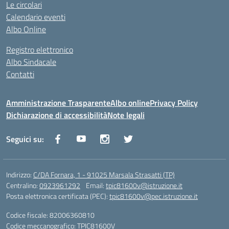
Le circolari
Calendario eventi
Albo Online
Registro elettronico
Albo Sindacale
Contatti
Amministrazione Trasparente
Albo online
Privacy Policy
Dichiarazione di accessibilità
Note legali
Seguici su:
Indirizzo:
C/DA Fornara, 1 - 91025 Marsala Strasatti (TP)
Centralino:
0923961292
Email:
tpic81600v@istruzione.it
Posta elettronica certificata (PEC):
tpic81600v@pec.istruzione.it
Codice fiscale: 82006360810
Codice meccanografico:
TPIC81600V