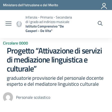
Vai ai contenuti
Vai al menu di navigazione
Vai al footer
Ministero dell'Istruzione e del Merito
Infanzia - Primaria - Secondaria
di I grado ad indirizzo musicale
Istituto Comprensivo "De
Gasperi - De Vita"
Circolare 0000
Progetto “Attivazione di servizi
di mediazione linguistica e
culturale”
graduatorie provvisorie del personale docente
esperto e del mediatore linguistico culturale
Personale scolastico