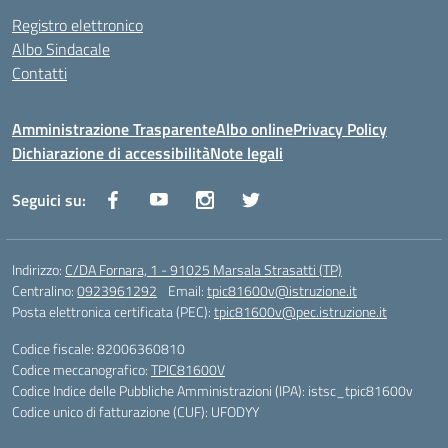
Registro elettronico
Albo Sindacale
Contatti
Amministrazione Trasparente
Albo online
Privacy Policy
Dichiarazione di accessibilità
Note legali
Seguici su:
Indirizzo:
C/DA Fornara, 1 - 91025 Marsala Strasatti (TP)
Centralino:
0923961292
Email:
tpic81600v@istruzione.it
Posta elettronica certificata (PEC):
tpic81600v@pec.istruzione.it
Codice fiscale: 82006360810
Codice meccanografico:
TPIC81600V
Codice Indice delle Pubbliche Amministrazioni (IPA): istsc_tpic81600v
Codice unico di fatturazione (CUF): UFODYY