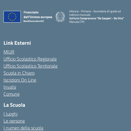
Infanzia - Primaria - Secondaria di I grado ad
indirizzo musicale
Istituto Comprensivo "De Gasperi - De Vita"
Marsala (TP)
— Visita la pagina iniziale della scuola
Link Esterni
MIUR
Ufficio Scolastico Regionale
Ufficio Scolastico Territoriale
Scuola in Chiaro
Iscrizioni On Line
Invalsi
Comune
La Scuola
I luoghi
Le persone
I numeri della scuola