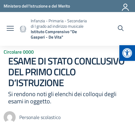
Vai ai contenuti
Vai al menu di navigazione
Vai al footer
Ministero dell'Istruzione e del Merito
Infanzia - Primaria - Secondaria
di I grado ad indirizzo musicale
Istituto Comprensivo "De
Gasperi - De Vita"
Apr
Circolare 0000
ESAME DI STATO CONCLUSIVO
DEL PRIMO CICLO
D’ISTRUZIONE
Si rendono noti gli elenchi dei colloqui degli
esami in oggetto.
Personale scolastico