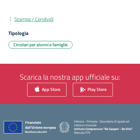
Stampa / Condividi
Tipologia
Circolari per alunni e famiglie
Scarica la nostra app ufficiale su:
App Store
Play Store
Infanzia - Primaria - Secondaria di I grado ad
indirizzo musicale
Istituto Comprensivo "De Gasperi - De Vita"
Marsala (TP)
— Visita la pagina iniziale della scuola