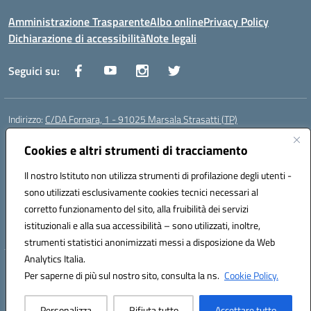
Amministrazione Trasparente
Albo online
Privacy Policy
Dichiarazione di accessibilità
Note legali
Seguici su:
Indirizzo:
C/DA Fornara, 1 - 91025 Marsala Strasatti (TP)
Centralino:
0923961292
Email:
tpic81600v@istruzione.it
Posta elettronica certificata (PEC):
Cookies e altri strumenti di tracciamento
tpic81600v@pec.istruzione.it
Codice fiscale: 82006360810
Il nostro Istituto non utilizza strumenti di profilazione degli utenti -
Codice meccanografico:
TPIC81600V
sono utilizzati esclusivamente cookies tecnici necessari al
Codice Indice delle Pubbliche Amministrazioni (IPA): istsc_tpic81600v
corretto funzionamento del sito, alla fruibilità dei servizi
Codice unico di fatturazione (CUF): UFODYY
istituzionali e alla sua accessibilità – sono utilizzati, inoltre,
strumenti statistici anonimizzati messi a disposizione da Web
Analytics Italia.
Hosting & Powered by 3D Solution S.r.l.
Per saperne di più sul nostro sito, consulta la ns.
Cookie Policy.
Concept & Design by Designers Italia
Personalizza
Rifiuta tutto
Accettare tutto