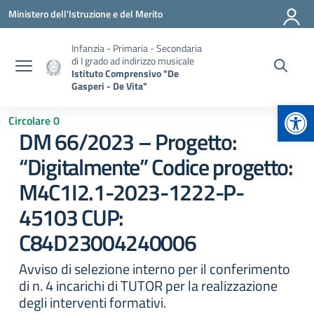
Vai ai contenuti
Vai al menu di navigazione
Vai al footer
Ministero dell'Istruzione e del Merito
Infanzia - Primaria - Secondaria
di I grado ad indirizzo musicale
Istituto Comprensivo "De
Gasperi - De Vita"
Apr
Circolare 0
DM 66/2023 – Progetto:
“Digitalmente” Codice progetto:
M4C1I2.1-2023-1222-P-
45103 CUP:
C84D23004240006
Avviso di selezione interno per il conferimento
di n. 4 incarichi di TUTOR per la realizzazione
degli interventi formativi.