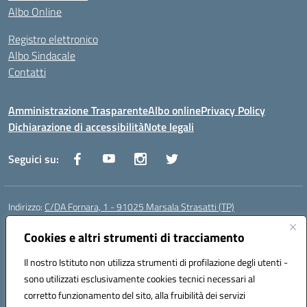
Albo Online
Registro elettronico
Albo Sindacale
Contatti
Amministrazione Trasparente
Albo online
Privacy Policy
Dichiarazione di accessibilità
Note legali
Seguici su:
Indirizzo:
C/DA Fornara, 1 - 91025 Marsala Strasatti (TP)
Centralino:
0923961292
Email:
tpic81600v@istruzione.it
Posta elettronica certificata (PEC):
Cookies e altri strumenti di tracciamento
tpic81600v@pec.istruzione.it
Codice fiscale: 82006360810
Il nostro Istituto non utilizza strumenti di profilazione degli utenti -
Codice meccanografico:
TPIC81600V
sono utilizzati esclusivamente cookies tecnici necessari al
Codice Indice delle Pubbliche Amministrazioni (IPA): istsc_tpic81600v
corretto funzionamento del sito, alla fruibilità dei servizi
Codice unico di fatturazione (CUF): UFODYY