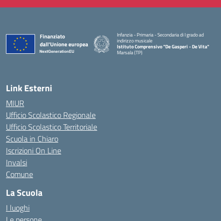
Infanzia - Primaria - Secondaria di I grado ad
indirizzo musicale
Istituto Comprensivo "De Gasperi - De Vita"
Marsala (TP)
— Visita la pagina iniziale della scuola
Link Esterni
MIUR
Ufficio Scolastico Regionale
Ufficio Scolastico Territoriale
Scuola in Chiaro
Iscrizioni On Line
Invalsi
Comune
La Scuola
I luoghi
Le persone