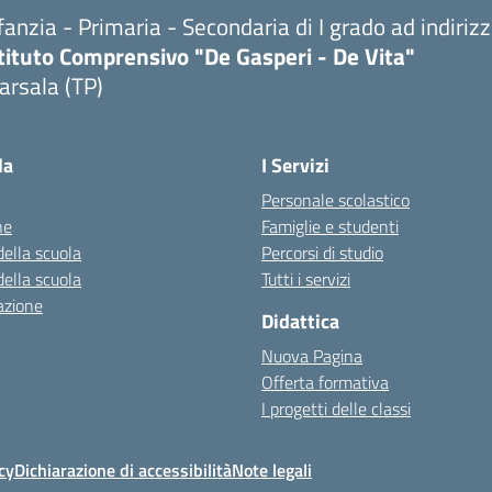
fanzia - Primaria - Secondaria di I grado ad indiri
tituto Comprensivo "De Gasperi - De Vita"
arsala (TP)
Visita la pagina iniziale della scuola
la
I Servizi
Personale scolastico
ne
Famiglie e studenti
della scuola
Percorsi di studio
della scuola
Tutti i servizi
azione
Didattica
Nuova Pagina
Offerta formativa
I progetti delle classi
cy
Dichiarazione di accessibilità
Note legali