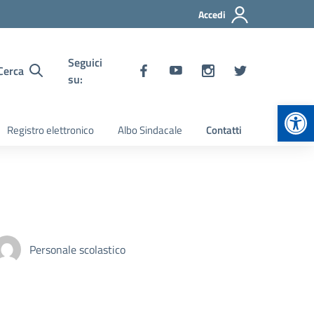
Accedi
Seguici
Cerca
su:
Apr
Registro elettronico
Albo Sindacale
Contatti
Personale scolastico