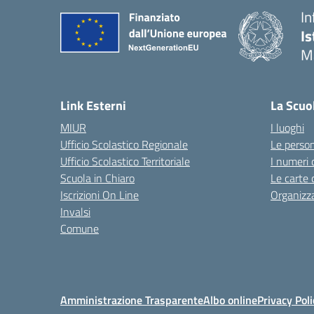
In
Is
M
— 
Link Esterni
La Scuo
MIUR
I luoghi
Ufficio Scolastico Regionale
Le perso
Ufficio Scolastico Territoriale
I numeri 
Scuola in Chiaro
Le carte 
Iscrizioni On Line
Organizz
Invalsi
Comune
Amministrazione Trasparente
Albo online
Privacy Poli