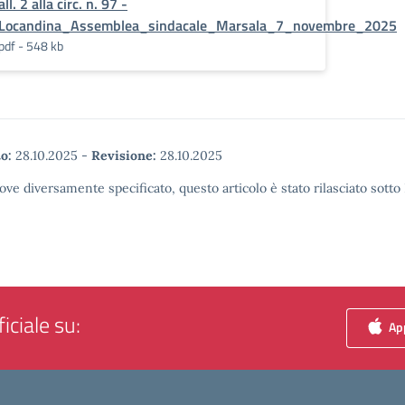
all. 2 alla circ. n. 97 -
Locandina_Assemblea_sindacale_Marsala_7_novembre_2025
pdf - 548 kb
o:
28.10.2025
-
Revisione:
28.10.2025
ove diversamente specificato, questo articolo è stato rilasciato sott
iciale su:
App