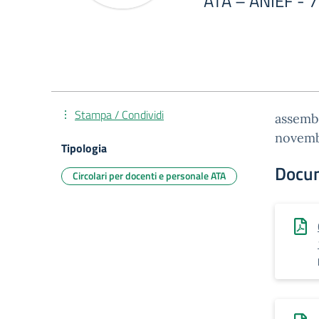
ATA – ANIEF - 
Stampa / Condividi
assembl
novemb
Tipologia
Docu
Circolari per docenti e personale ATA