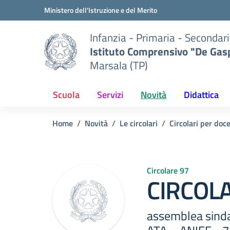
Vai ai contenuti
Vai al menu di navigazione
Vai al footer
Ministero dell'Istruzione e del Merito
Infanzia - Primaria - Secondari
Istituto Comprensivo "De Gasp
Marsala (TP)
Scuola
Servizi
Novità
Didattica
Home
Novità
Le circolari
Circolari per doc
Circolare 97
CIRCOLA
assemblea sinda