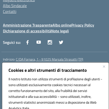
Albo Sindacale
Contatti
Amministrazione Trasparente
Albo online
Privacy Policy
Dichiarazione di accessibilità
Note legali
Seguici su:
Indirizzo:
C/DA Fornara, 1 - 91025 Marsala Strasatti (TP)
Centralino:
0923961292
Email:
tpic81600v@istruzione.it
Posta elettronica certificata (PEC):
Cookies e altri strumenti di tracciamento
tpic81600v@pec.istruzione.it
Codice fiscale: 82006360810
Il nostro Istituto non utilizza strumenti di profilazione degli utenti -
Codice meccanografico:
TPIC81600V
sono utilizzati esclusivamente cookies tecnici necessari al
Codice Indice delle Pubbliche Amministrazioni (IPA): istsc_tpic81600v
corretto funzionamento del sito, alla fruibilità dei servizi
Codice unico di fatturazione (CUF): UFODYY
istituzionali e alla sua accessibilità – sono utilizzati, inoltre,
strumenti statistici anonimizzati messi a disposizione da Web
Analytics Italia.