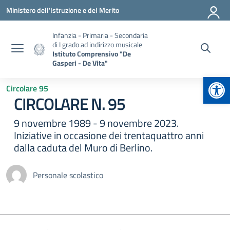
Vai ai contenuti
Vai al menu di navigazione
Vai al footer
Ministero dell'Istruzione e del Merito
Infanzia - Primaria - Secondaria
di I grado ad indirizzo musicale
Istituto Comprensivo "De
Gasperi - De Vita"
Apr
Circolare 95
CIRCOLARE N. 95
9 novembre 1989 - 9 novembre 2023.
Iniziative in occasione dei trentaquattro anni
dalla caduta del Muro di Berlino.
Personale scolastico