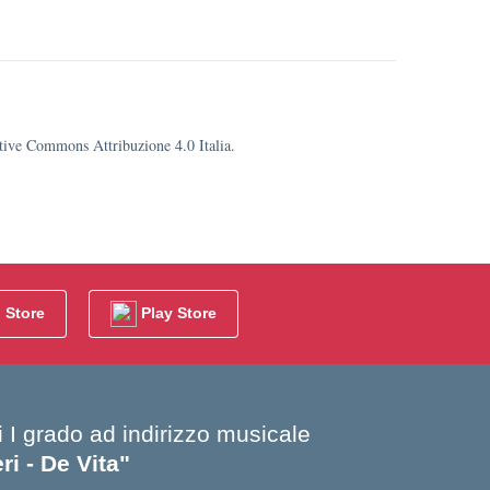
eative Commons Attribuzione 4.0 Italia.
 Store
Play Store
i I grado ad indirizzo musicale
i - De Vita"