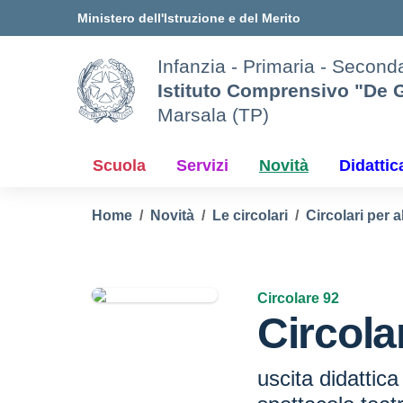
Vai ai contenuti
Vai al menu di navigazione
Vai al footer
Ministero dell'Istruzione e del Merito
Infanzia - Primaria - Seconda
Istituto Comprensivo "De G
Marsala (TP)
Scuola
Servizi
Novità
Didattic
Home
Novità
Le circolari
Circolari per a
Circolare 92
Circola
uscita didattica