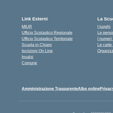
Link Esterni
La Scu
MIUR
I luoghi
Ufficio Scolastico Regionale
Le pers
Ufficio Scolastico Territoriale
I numeri
Scuola in Chiaro
Le carte
Iscrizioni On Line
Organiz
Invalsi
Comune
Amministrazione Trasparente
Albo online
Privac