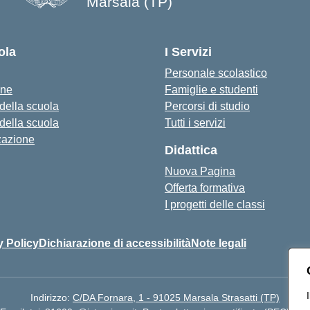
Marsala (TP)
— Visita la pagina iniziale della s
ola
I Servizi
Personale scolastico
one
Famiglie e studenti
 della scuola
Percorsi di studio
 della scuola
Tutti i servizi
zazione
Didattica
Nuova Pagina
Offerta formativa
I progetti delle classi
y Policy
Dichiarazione di accessibilità
Note legali
Indirizzo:
C/DA Fornara, 1 - 91025 Marsala Strasatti (TP)