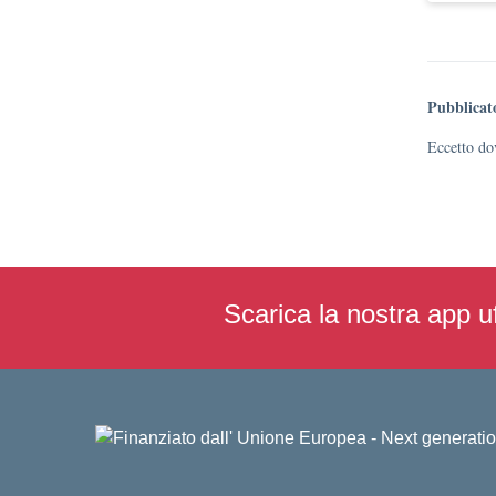
Pubblicat
Eccetto dov
Scarica la nostra app uf