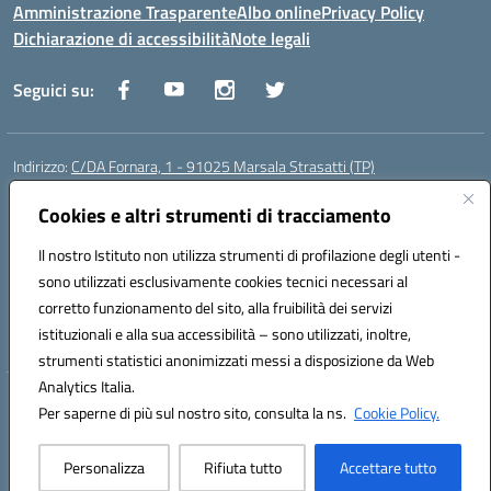
Amministrazione Trasparente
Albo online
Privacy Policy
Dichiarazione di accessibilità
Note legali
Seguici su:
Indirizzo:
C/DA Fornara, 1 - 91025 Marsala Strasatti (TP)
Centralino:
0923961292
Email:
tpic81600v@istruzione.it
Posta elettronica certificata (PEC):
Cookies e altri strumenti di tracciamento
tpic81600v@pec.istruzione.it
Codice fiscale: 82006360810
Il nostro Istituto non utilizza strumenti di profilazione degli utenti -
Codice meccanografico:
TPIC81600V
sono utilizzati esclusivamente cookies tecnici necessari al
Codice Indice delle Pubbliche Amministrazioni (IPA): istsc_tpic81600v
corretto funzionamento del sito, alla fruibilità dei servizi
Codice unico di fatturazione (CUF): UFODYY
istituzionali e alla sua accessibilità – sono utilizzati, inoltre,
strumenti statistici anonimizzati messi a disposizione da Web
Analytics Italia.
Hosting & Powered by 3D Solution S.r.l.
Per saperne di più sul nostro sito, consulta la ns.
Cookie Policy.
Concept & Design by Designers Italia
Personalizza
Rifiuta tutto
Accettare tutto