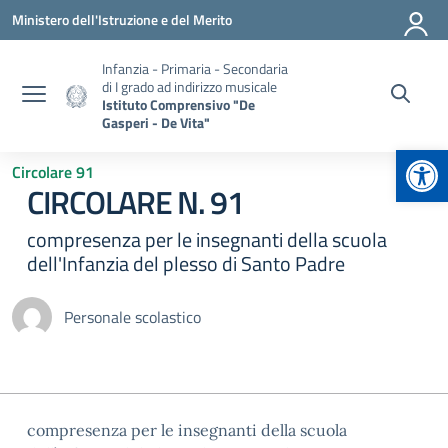
Vai ai contenuti
Vai al menu di navigazione
Vai al footer
Ministero dell'Istruzione e del Merito
Infanzia - Primaria - Secondaria
di I grado ad indirizzo musicale
Istituto Comprensivo "De
Gasperi - De Vita"
Apr
Circolare 91
CIRCOLARE N. 91
compresenza per le insegnanti della scuola
dell'Infanzia del plesso di Santo Padre
Personale scolastico
compresenza per le insegnanti della scuola