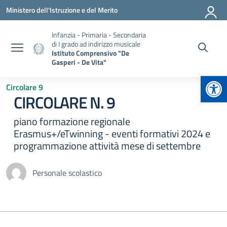
Vai ai contenuti
Vai al menu di navigazione
Vai al footer
Ministero dell'Istruzione e del Merito
Infanzia - Primaria - Secondaria
di I grado ad indirizzo musicale
Istituto Comprensivo "De
Gasperi - De Vita"
Apr
Circolare 9
CIRCOLARE N. 9
piano formazione regionale
Erasmus+/eTwinning - eventi formativi 2024 e
programmazione attività mese di settembre
Personale scolastico