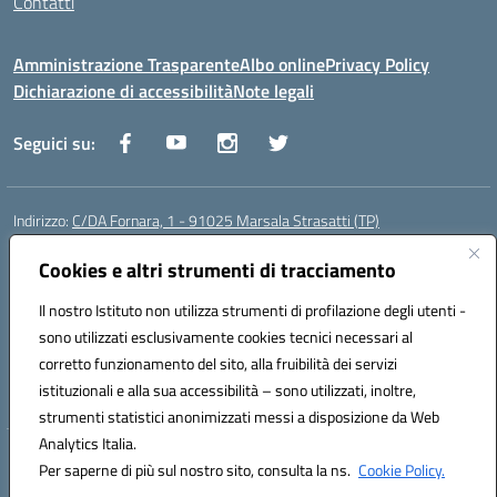
Contatti
Amministrazione Trasparente
Albo online
Privacy Policy
Dichiarazione di accessibilità
Note legali
Seguici su:
Indirizzo:
C/DA Fornara, 1 - 91025 Marsala Strasatti (TP)
Centralino:
0923961292
Email:
tpic81600v@istruzione.it
Posta elettronica certificata (PEC):
Cookies e altri strumenti di tracciamento
tpic81600v@pec.istruzione.it
Codice fiscale: 82006360810
Il nostro Istituto non utilizza strumenti di profilazione degli utenti -
Codice meccanografico:
TPIC81600V
sono utilizzati esclusivamente cookies tecnici necessari al
Codice Indice delle Pubbliche Amministrazioni (IPA): istsc_tpic81600v
corretto funzionamento del sito, alla fruibilità dei servizi
Codice unico di fatturazione (CUF): UFODYY
istituzionali e alla sua accessibilità – sono utilizzati, inoltre,
strumenti statistici anonimizzati messi a disposizione da Web
Analytics Italia.
Hosting & Powered by 3D Solution S.r.l.
Per saperne di più sul nostro sito, consulta la ns.
Cookie Policy.
Concept & Design by Designers Italia