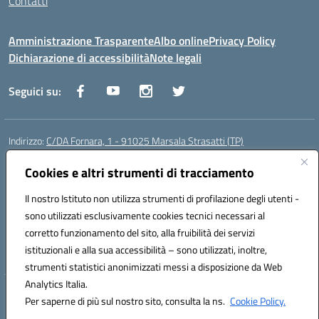
Contatti
Amministrazione Trasparente
Albo online
Privacy Policy
Dichiarazione di accessibilità
Note legali
Seguici su:
Indirizzo:
C/DA Fornara, 1 - 91025 Marsala Strasatti (TP)
Centralino:
0923961292
Email:
tpic81600v@istruzione.it
Posta elettronica certificata (PEC):
Cookies e altri strumenti di tracciamento
tpic81600v@pec.istruzione.it
Codice fiscale: 82006360810
Il nostro Istituto non utilizza strumenti di profilazione degli utenti -
Codice meccanografico:
TPIC81600V
sono utilizzati esclusivamente cookies tecnici necessari al
Codice Indice delle Pubbliche Amministrazioni (IPA): istsc_tpic81600v
corretto funzionamento del sito, alla fruibilità dei servizi
Codice unico di fatturazione (CUF): UFODYY
istituzionali e alla sua accessibilità – sono utilizzati, inoltre,
strumenti statistici anonimizzati messi a disposizione da Web
Analytics Italia.
Hosting & Powered by 3D Solution S.r.l.
Per saperne di più sul nostro sito, consulta la ns.
Cookie Policy.
Concept & Design by Designers Italia