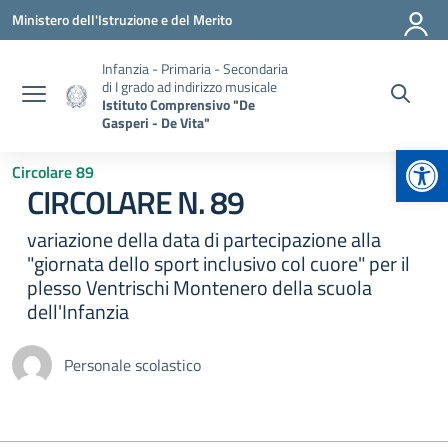
Vai ai contenuti
Vai al menu di navigazione
Vai al footer
Ministero dell'Istruzione e del Merito
Infanzia - Primaria - Secondaria
di I grado ad indirizzo musicale
Istituto Comprensivo "De
Gasperi - De Vita"
Apr
Circolare 89
CIRCOLARE N. 89
variazione della data di partecipazione alla
"giornata dello sport inclusivo col cuore" per il
plesso Ventrischi Montenero della scuola
dell'Infanzia
Personale scolastico