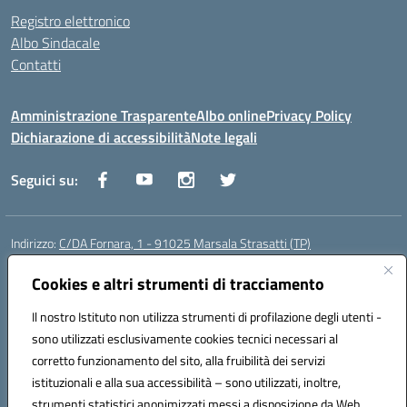
Registro elettronico
Albo Sindacale
Contatti
Amministrazione Trasparente
Albo online
Privacy Policy
Dichiarazione di accessibilità
Note legali
Seguici su:
Indirizzo:
C/DA Fornara, 1 - 91025 Marsala Strasatti (TP)
Centralino:
0923961292
Email:
tpic81600v@istruzione.it
Posta elettronica certificata (PEC):
Cookies e altri strumenti di tracciamento
tpic81600v@pec.istruzione.it
Codice fiscale: 82006360810
Il nostro Istituto non utilizza strumenti di profilazione degli utenti -
Codice meccanografico:
TPIC81600V
sono utilizzati esclusivamente cookies tecnici necessari al
Codice Indice delle Pubbliche Amministrazioni (IPA): istsc_tpic81600v
corretto funzionamento del sito, alla fruibilità dei servizi
Codice unico di fatturazione (CUF): UFODYY
istituzionali e alla sua accessibilità – sono utilizzati, inoltre,
strumenti statistici anonimizzati messi a disposizione da Web