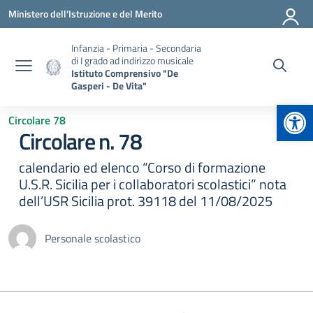
Vai ai contenuti
Vai al menu di navigazione
Vai al footer
Ministero dell'Istruzione e del Merito
Infanzia - Primaria - Secondaria
di I grado ad indirizzo musicale
Istituto Comprensivo "De
Gasperi - De Vita"
Apr
Circolare 78
Circolare n. 78
calendario ed elenco “Corso di formazione
U.S.R. Sicilia per i collaboratori scolastici” nota
dell’USR Sicilia prot. 39118 del 11/08/2025
Personale scolastico