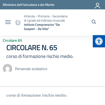
Vai ai contenuti
Vai al menu di navigazione
Vai al footer
Ministero dell'Istruzione e del Merito
Infanzia - Primaria - Secondaria
di I grado ad indirizzo musicale
Istituto Comprensivo "De
Gasperi - De Vita"
Apr
Circolare 65
CIRCOLARE N. 65
corso di formazione rischio medio.
Personale scolastico
corso di formazione rischio medio.