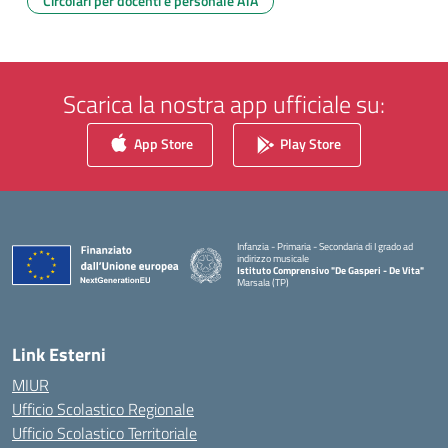
Circolari per docenti e personale ATA
Scarica la nostra app ufficiale su:
App Store
Play Store
Infanzia - Primaria - Secondaria di I grado ad
indirizzo musicale
Istituto Comprensivo "De Gasperi - De Vita"
Marsala (TP)
— Visita la pagina iniziale della scuola
Link Esterni
MIUR
Ufficio Scolastico Regionale
Ufficio Scolastico Territoriale