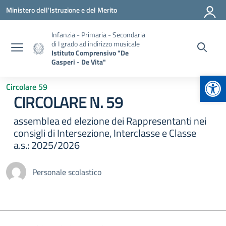
Vai ai contenuti
Vai al menu di navigazione
Vai al footer
Ministero dell'Istruzione e del Merito
Infanzia - Primaria - Secondaria
di I grado ad indirizzo musicale
Istituto Comprensivo "De
Gasperi - De Vita"
Apr
Circolare 59
CIRCOLARE N. 59
assemblea ed elezione dei Rappresentanti nei
consigli di Intersezione, Interclasse e Classe
a.s.: 2025/2026
Personale scolastico