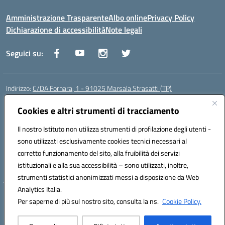
Amministrazione Trasparente
Albo online
Privacy Policy
Dichiarazione di accessibilità
Note legali
Seguici su:
Indirizzo:
C/DA Fornara, 1 - 91025 Marsala Strasatti (TP)
Centralino:
0923961292
Email:
tpic81600v@istruzione.it
Posta elettronica certificata (PEC):
Cookies e altri strumenti di tracciamento
tpic81600v@pec.istruzione.it
Codice fiscale: 82006360810
Il nostro Istituto non utilizza strumenti di profilazione degli utenti -
Codice meccanografico:
TPIC81600V
sono utilizzati esclusivamente cookies tecnici necessari al
Codice Indice delle Pubbliche Amministrazioni (IPA): istsc_tpic81600v
corretto funzionamento del sito, alla fruibilità dei servizi
Codice unico di fatturazione (CUF): UFODYY
istituzionali e alla sua accessibilità – sono utilizzati, inoltre,
strumenti statistici anonimizzati messi a disposizione da Web
Analytics Italia.
Hosting & Powered by 3D Solution S.r.l.
Per saperne di più sul nostro sito, consulta la ns.
Cookie Policy.
Concept & Design by Designers Italia