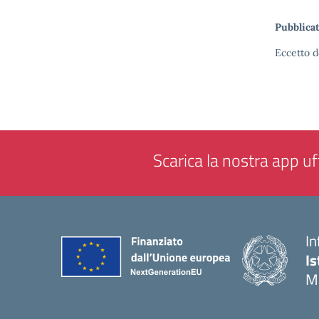
Pubblicat
Eccetto d
Scarica la nostra app uff
In
Is
M
— 