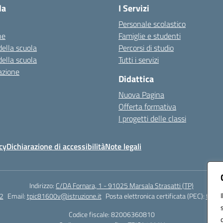
la
I Servizi
Personale scolastico
ne
Famiglie e studenti
della scuola
Percorsi di studio
della scuola
Tutti i servizi
azione
Didattica
Nuova Pagina
Offerta formativa
I progetti delle classi
cy
Dichiarazione di accessibilità
Note legali
Indirizzo:
C/DA Fornara, 1 - 91025 Marsala Strasatti (TP)
2
Email:
tpic81600v@istruzione.it
Posta elettronica certificata (PEC):
tpic8
Codice fiscale: 82006360810