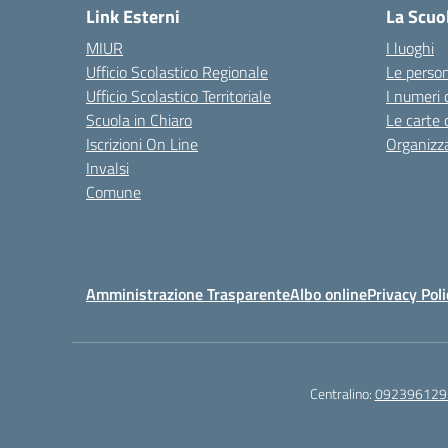
Link Esterni
La Scuo
MIUR
I luoghi
Ufficio Scolastico Regionale
Le perso
Ufficio Scolastico Territoriale
I numeri 
Scuola in Chiaro
Le carte 
Iscrizioni On Line
Organizz
Invalsi
Comune
Amministrazione Trasparente
Albo online
Privacy Poli
Centralino:
092396129