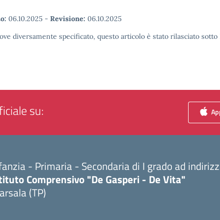
o:
06.10.2025
-
Revisione:
06.10.2025
ove diversamente specificato, questo articolo è stato rilasciato sott
iciale su:
App
fanzia - Primaria - Secondaria di I grado ad indiri
tituto Comprensivo "De Gasperi - De Vita"
arsala (TP)
Visita la pagina iniziale della scuola