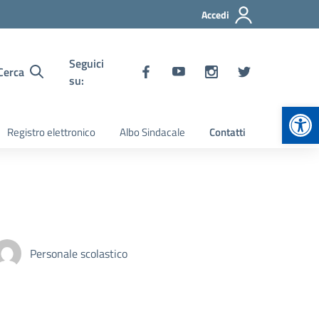
Accedi
Seguici
Cerca
su:
Apr
Registro elettronico
Albo Sindacale
Contatti
Personale scolastico