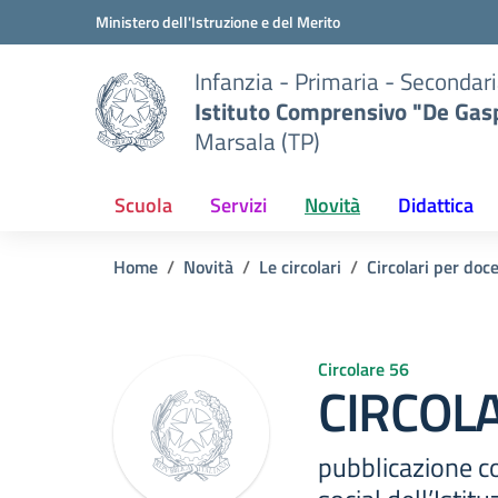
Vai ai contenuti
Vai al menu di navigazione
Vai al footer
Ministero dell'Istruzione e del Merito
Infanzia - Primaria - Secondari
Istituto Comprensivo "De Gasp
Marsala (TP)
Scuola
Servizi
Novità
Didattica
Home
Novità
Le circolari
Circolari per doc
Circolare 56
CIRCOLA
pubblicazione co