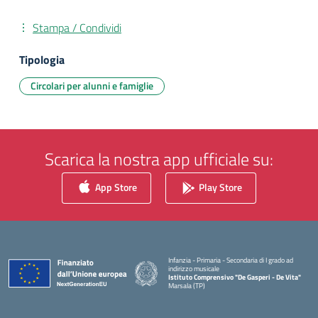
Stampa / Condividi
Tipologia
Circolari per alunni e famiglie
Scarica la nostra app ufficiale su:
App Store
Play Store
Infanzia - Primaria - Secondaria di I grado ad
indirizzo musicale
Istituto Comprensivo "De Gasperi - De Vita"
Marsala (TP)
— Visita la pagina iniziale della scuola