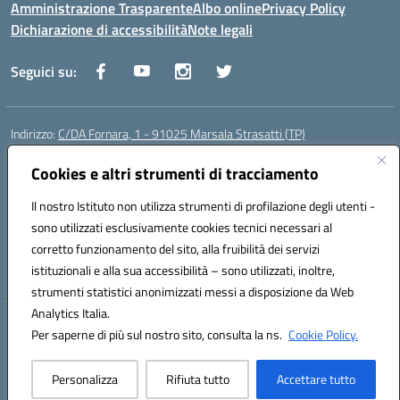
Amministrazione Trasparente
Albo online
Privacy Policy
Dichiarazione di accessibilità
Note legali
Seguici su:
Indirizzo:
C/DA Fornara, 1 - 91025 Marsala Strasatti (TP)
Centralino:
0923961292
Email:
tpic81600v@istruzione.it
Posta elettronica certificata (PEC):
Cookies e altri strumenti di tracciamento
tpic81600v@pec.istruzione.it
Codice fiscale: 82006360810
Il nostro Istituto non utilizza strumenti di profilazione degli utenti -
Codice meccanografico:
TPIC81600V
sono utilizzati esclusivamente cookies tecnici necessari al
Codice Indice delle Pubbliche Amministrazioni (IPA): istsc_tpic81600v
corretto funzionamento del sito, alla fruibilità dei servizi
Codice unico di fatturazione (CUF): UFODYY
istituzionali e alla sua accessibilità – sono utilizzati, inoltre,
strumenti statistici anonimizzati messi a disposizione da Web
Analytics Italia.
Hosting & Powered by 3D Solution S.r.l.
Per saperne di più sul nostro sito, consulta la ns.
Cookie Policy.
Concept & Design by Designers Italia
Personalizza
Rifiuta tutto
Accettare tutto