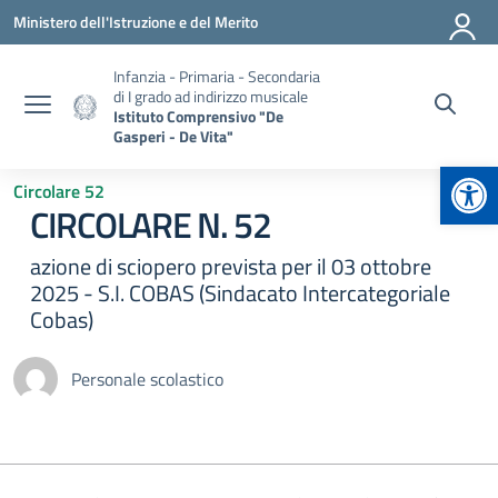
Vai ai contenuti
Vai al menu di navigazione
Vai al footer
Ministero dell'Istruzione e del Merito
Infanzia - Primaria - Secondaria
di I grado ad indirizzo musicale
Istituto Comprensivo "De
Gasperi - De Vita"
Apr
Circolare 52
CIRCOLARE N. 52
azione di sciopero prevista per il 03 ottobre
2025 - S.I. COBAS (Sindacato Intercategoriale
Cobas)
Personale scolastico