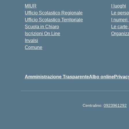
MIUR
I luoghi
Ufficio Scolastico Regionale
Le pers
Ufficio Scolastico Territoriale
I numeri
Scuola in Chiaro
Le carte
Iscrizioni On Line
Organiz
Invalsi
Comune
Amministrazione Trasparente
Albo online
Privac
Centralino:
0923961292