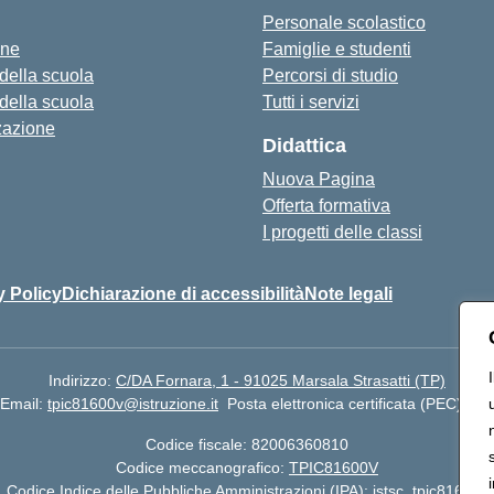
Personale scolastico
one
Famiglie e studenti
 della scuola
Percorsi di studio
 della scuola
Tutti i servizi
zazione
Didattica
Nuova Pagina
Offerta formativa
I progetti delle classi
y Policy
Dichiarazione di accessibilità
Note legali
Indirizzo:
C/DA Fornara, 1 - 91025 Marsala Strasatti (TP)
Email:
tpic81600v@istruzione.it
Posta elettronica certificata (PEC):
tpi
Codice fiscale: 82006360810
Codice meccanografico:
TPIC81600V
Codice Indice delle Pubbliche Amministrazioni (IPA): istsc_tpic81600v