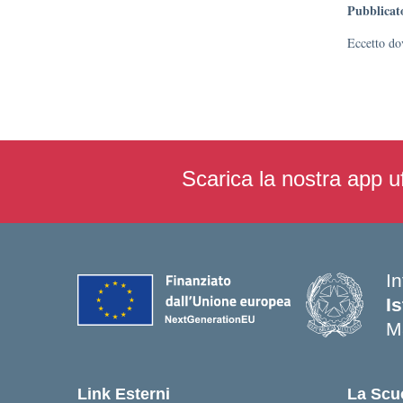
Pubblicat
Eccetto dov
Scarica la nostra app uf
In
I
M
— 
Link Esterni
La Scu