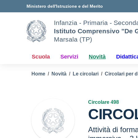
Vai ai contenuti
Vai al menu di navigazione
Vai al footer
Ministero dell'Istruzione e del Merito
Infanzia - Primaria - Seconda
Istituto Comprensivo "De G
Marsala (TP)
Scuola
Servizi
Novità
Didattic
Home
Novità
Le circolari
Circolari per 
Circolare 498
CIRCOL
Attività di form