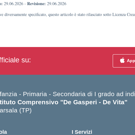
o:
Revisione:
29.06.2026
-
29.06.2026
e diversamente specificato, questo articolo è stato rilasciato sotto Licenza Cr
ficiale su:
App
fanzia - Primaria - Secondaria di I grado ad in
stituto Comprensivo "De Gasperi - De Vita"
arsala (TP)
Visita la pagina iniziale della scuola
ola
I Servizi