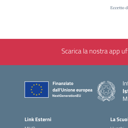
Eccetto d
Scarica la nostra app uff
In
Is
M
— 
Link Esterni
La Scuo