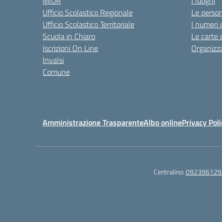
MIUR
I luoghi
Ufficio Scolastico Regionale
Le perso
Ufficio Scolastico Territoriale
I numeri 
Scuola in Chiaro
Le carte 
Iscrizioni On Line
Organizz
Invalsi
Comune
Amministrazione Trasparente
Albo online
Privacy Poli
Centralino:
092396129