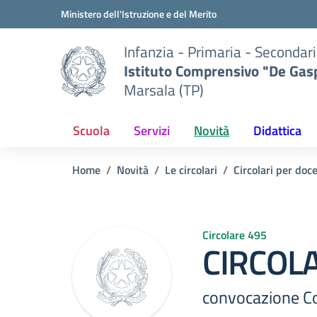
Vai ai contenuti
Vai al menu di navigazione
Vai al footer
Ministero dell'Istruzione e del Merito
Infanzia - Primaria - Secondari
Istituto Comprensivo "De Gasp
Marsala (TP)
Scuola
Servizi
Novità
Didattica
Home
Novità
Le circolari
Circolari per doc
Circolare 495
CIRCOLA
convocazione Col