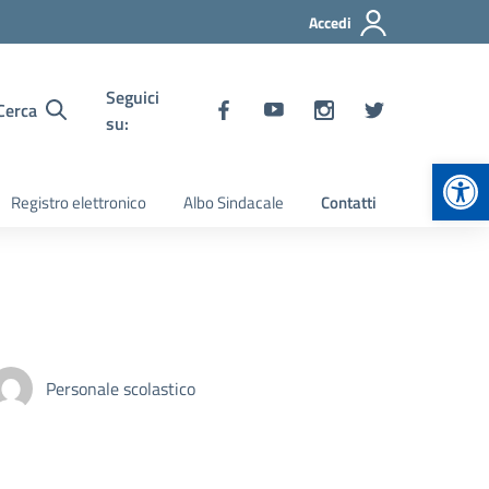
Accedi
Seguici
Cerca
su:
Apr
Registro elettronico
Albo Sindacale
Contatti
Personale scolastico