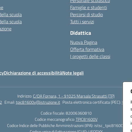
Personale scolastico
ne
Famiglie e studenti
della scuola
Percorsi di studio
della scuola
Tutti i servizi
azione
Didattica
Nuova Pagina
Offerta formativa
I progetti delle classi
cy
Dichiarazione di accessibilità
Note legali
Indirizzo:
C/DA Fornara, 1 - 91025 Marsala Strasatti (TP)
2
Email:
tpic81600v@istruzione.it
Posta elettronica certificata (PEC):
tpic8
Codice fiscale: 82006360810
Codice meccanografico:
TPIC81600V
Codice Indice delle Pubbliche Amministrazioni (IPA): istsc_tpic81600v
Codice unico di fatturazione (CUF): UFODYY