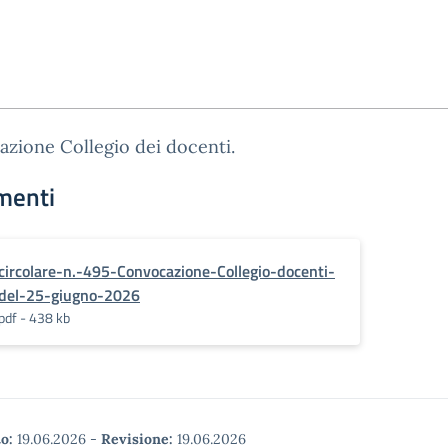
zione Collegio dei docenti.
menti
circolare-n.-495-Convocazione-Collegio-docenti-
del-25-giugno-2026
pdf - 438 kb
o:
19.06.2026
-
Revisione:
19.06.2026