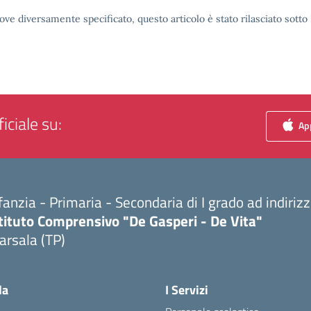
ove diversamente specificato, questo articolo è stato rilasciato sott
iciale su:
App
fanzia - Primaria - Secondaria di I grado ad indiri
tituto Comprensivo "De Gasperi - De Vita"
arsala (TP)
Visita la pagina iniziale della scuola
la
I Servizi