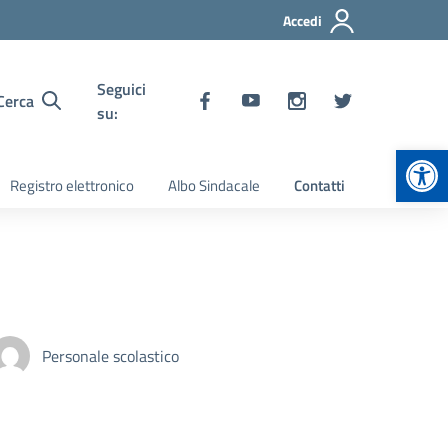
Accedi
Seguici
Cerca
su:
Apr
Registro elettronico
Albo Sindacale
Contatti
Personale scolastico