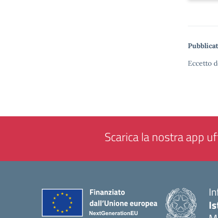
Pubblicat
Eccetto d
Scarica la nostra app uff
In
Is