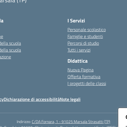
arsala (TP)
Visita la pagina iniziale della scuola
la
I Servizi
Personale scolastico
ne
Famiglie e studenti
della scuola
Percorsi di studio
della scuola
Tutti i servizi
azione
Didattica
Nuova Pagina
Offerta formativa
I progetti delle classi
cy
Dichiarazione di accessibilità
Note legali
Indirizzo:
C/DA Fornara, 1 - 91025 Marsala Strasatti (TP)