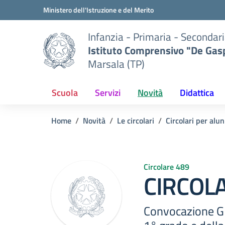
Vai ai contenuti
Vai al menu di navigazione
Vai al footer
Ministero dell'Istruzione e del Merito
Infanzia - Primaria - Secondari
Istituto Comprensivo "De Gasp
Marsala (TP)
Scuola
Servizi
Novità
Didattica
Home
Novità
Le circolari
Circolari per alun
Circolare 489
CIRCOLA
Convocazione GL