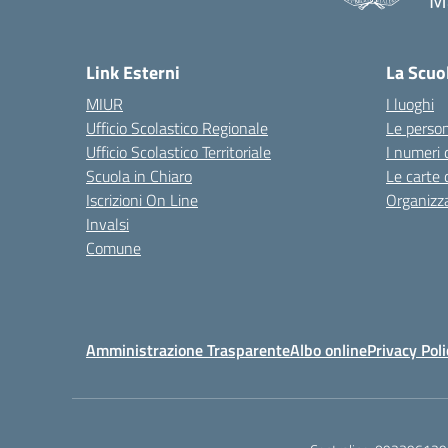
M
— 
Link Esterni
La Scuo
MIUR
I luoghi
Ufficio Scolastico Regionale
Le perso
Ufficio Scolastico Territoriale
I numeri 
Scuola in Chiaro
Le carte 
Iscrizioni On Line
Organizz
Invalsi
Comune
Amministrazione Trasparente
Albo online
Privacy Poli