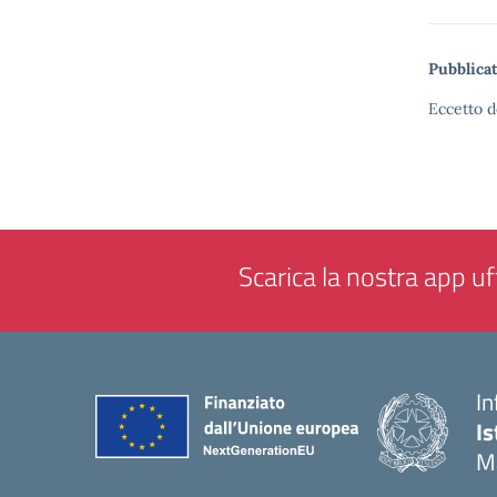
Pubblicat
Eccetto d
Scarica la nostra app uff
In
Is
M
— 