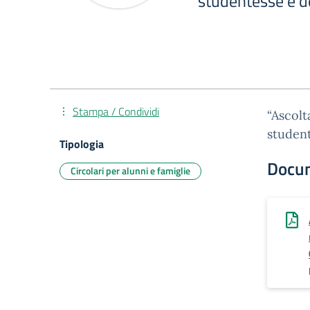
studentesse e de
Stampa / Condividi
“Ascolt
student
Tipologia
Docu
Circolari per alunni e famiglie