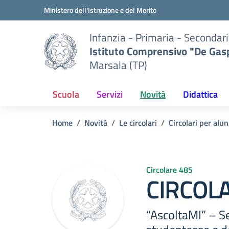
Vai ai contenuti
Vai al menu di navigazione
Vai al footer
Ministero dell'Istruzione e del Merito
Infanzia - Primaria - Secondari
Istituto Comprensivo "De Gasp
Marsala (TP)
Scuola
Servizi
Novità
Didattica
Home
Novità
Le circolari
Circolari per alun
Circolare 485
CIRCOLA
“AscoltaMI” – Se