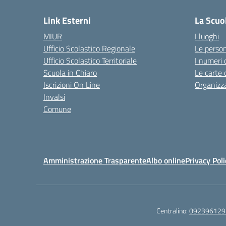
Link Esterni
La Scuo
MIUR
I luoghi
Ufficio Scolastico Regionale
Le perso
Ufficio Scolastico Territoriale
I numeri 
Scuola in Chiaro
Le carte 
Iscrizioni On Line
Organizz
Invalsi
Comune
Amministrazione Trasparente
Albo online
Privacy Poli
Centralino:
092396129