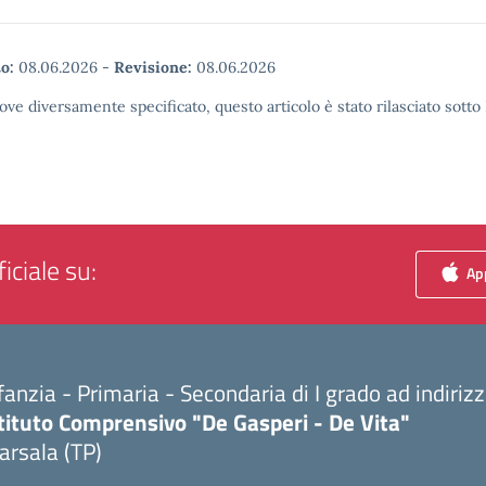
o:
08.06.2026
-
Revisione:
08.06.2026
ove diversamente specificato, questo articolo è stato rilasciato sott
iciale su:
App
fanzia - Primaria - Secondaria di I grado ad indiri
tituto Comprensivo "De Gasperi - De Vita"
arsala (TP)
Visita la pagina iniziale della scuola