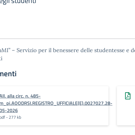
gli studenti
aMI” – Servizio per il benessere delle studentesse e d
i
menti
All. alla circ. n. 485-
m_pi.AOODRSI.REGISTRO_UFFICIALE(E).0027027.28-
05-2026
pdf - 277 kb