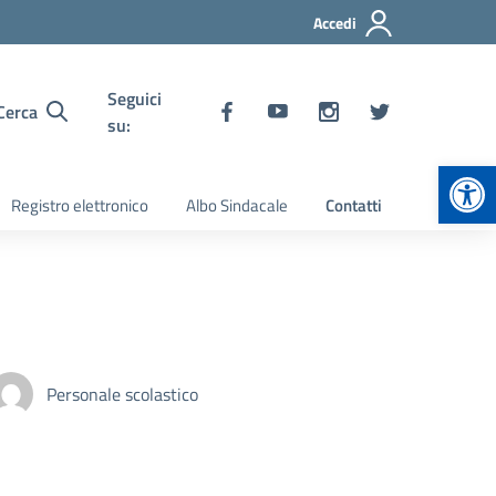
Accedi
Seguici
Cerca
su:
Apr
Registro elettronico
Albo Sindacale
Contatti
Personale scolastico