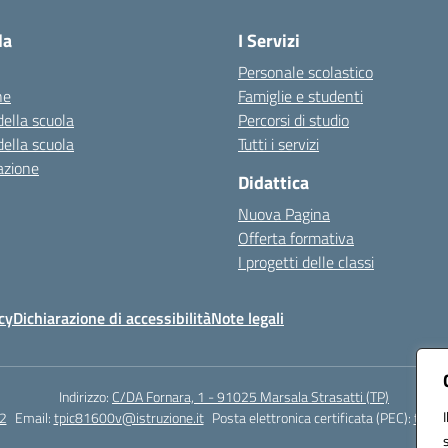
la
I Servizi
Personale scolastico
ne
Famiglie e studenti
della scuola
Percorsi di studio
della scuola
Tutti i servizi
azione
Didattica
Nuova Pagina
Offerta formativa
I progetti delle classi
cy
Dichiarazione di accessibilità
Note legali
Indirizzo:
C/DA Fornara, 1 - 91025 Marsala Strasatti (TP)
2
Email:
tpic81600v@istruzione.it
Posta elettronica certificata (PEC):
tpic8