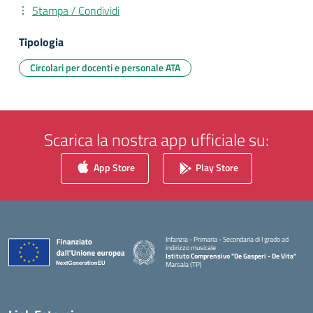
Stampa / Condividi
Tipologia
Circolari per docenti e personale ATA
Scarica la nostra app ufficiale su:
App Store
Play Store
Infanzia - Primaria - Secondaria di I grado ad
indirizzo musicale
Istituto Comprensivo "De Gasperi - De Vita"
Marsala (TP)
— Visita la pagina iniziale della scuola