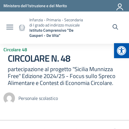
Vai ai contenuti
Vai al menu di navigazione
Vai al footer
Ministero dell'Istruzione e del Merito
Infanzia - Primaria - Secondaria
di I grado ad indirizzo musicale
Istituto Comprensivo "De
Gasperi - De Vita"
Apr
Circolare 48
CIRCOLARE N. 48
partecipazione al progetto "Sicilia Munnizza
Free" Edizione 2024/25 - Focus sullo Spreco
Alimentare e Contest di Economia Circolare.
Personale scolastico