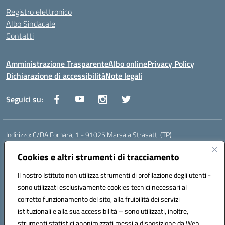
Registro elettronico
Albo Sindacale
Contatti
Amministrazione Trasparente
Albo online
Privacy Policy
Dichiarazione di accessibilità
Note legali
Seguici su:
Indirizzo:
C/DA Fornara, 1 - 91025 Marsala Strasatti (TP)
Centralino:
0923961292
Email:
tpic81600v@istruzione.it
Posta elettronica certificata (PEC):
Cookies e altri strumenti di tracciamento
tpic81600v@pec.istruzione.it
Codice fiscale: 82006360810
Il nostro Istituto non utilizza strumenti di profilazione degli utenti -
Codice meccanografico:
TPIC81600V
sono utilizzati esclusivamente cookies tecnici necessari al
Codice Indice delle Pubbliche Amministrazioni (IPA): istsc_tpic81600v
corretto funzionamento del sito, alla fruibilità dei servizi
Codice unico di fatturazione (CUF): UFODYY
istituzionali e alla sua accessibilità – sono utilizzati, inoltre,
strumenti statistici anonimizzati messi a disposizione da Web