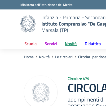
Vai ai contenuti
Vai al menu di navigazione
Vai al footer
Ministero dell'Istruzione e del Merito
Infanzia - Primaria - Secondari
Istituto Comprensivo "De Gasp
Marsala (TP)
Scuola
Servizi
Novità
Didattica
Home
Novità
Le circolari
Circolari per doc
Circolare 479
CIRCOLA
adempimenti di 