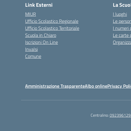
Link Esterni
La Scuo
MIUR
I luoghi
Ufficio Scolastico Regionale
Le perso
Ufficio Scolastico Territoriale
I numeri 
Scuola in Chiaro
Le carte 
Iscrizioni On Line
Organizz
Invalsi
Comune
Amministrazione Trasparente
Albo online
Privacy Poli
Centralino:
092396129