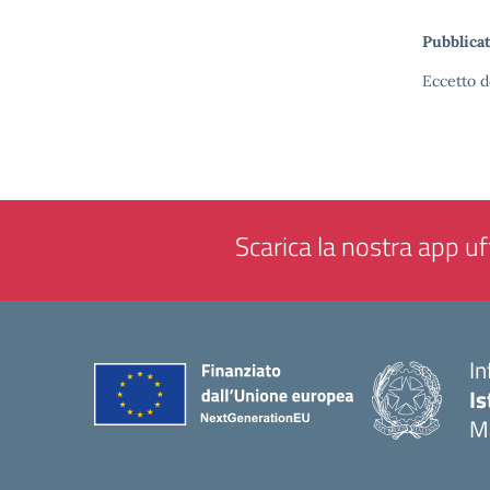
Pubblicat
Eccetto d
Scarica la nostra app uff
In
Is
M
— 