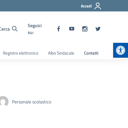
Accedi
Seguici
Cerca
su:
Apr
Registro elettronico
Albo Sindacale
Contatti
Personale scolastico