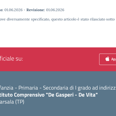
o:
01.06.2026
-
Revisione:
01.06.2026
ove diversamente specificato, questo articolo è stato rilasciato sott
iciale su:
App
fanzia - Primaria - Secondaria di I grado ad indiri
tituto Comprensivo "De Gasperi - De Vita"
arsala (TP)
Visita la pagina iniziale della scuola