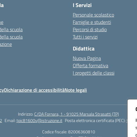
la
I Servizi
Personale scolastico
ne
Famiglie e studenti
della scuola
Percorsi di studio
della scuola
Tutti i servizi
azione
Didattica
Nuova Pagina
Offerta formativa
I progetti delle classi
cy
Dichiarazione di accessibilità
Note legali
Indirizzo:
C/DA Fornara, 1 - 91025 Marsala Strasatti (TP)
2
Email:
tpic81600v@istruzione.it
Posta elettronica certificata (PEC):
tpic8
Codice fiscale: 82006360810