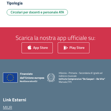
Tipologia
Circolari per docenti e personale ATA
Scarica la nostra app ufficiale su:
App Store
Play Store
Infanzia - Primaria - Secondaria di I grado ad
indirizzo musicale
Istituto Comprensivo "De Gasperi - De Vita"
Marsala (TP)
— Visita la pagina iniziale della scuola
Link Esterni
MIUR