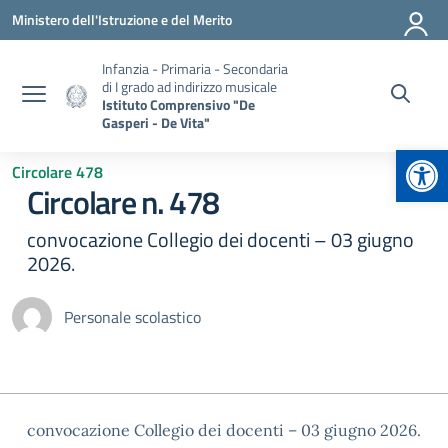
Vai ai contenuti
Vai al menu di navigazione
Vai al footer
Ministero dell'Istruzione e del Merito
Infanzia - Primaria - Secondaria
di I grado ad indirizzo musicale
Istituto Comprensivo "De
Gasperi - De Vita"
Apr
Circolare 478
Circolare n. 478
convocazione Collegio dei docenti – 03 giugno
2026.
Personale scolastico
convocazione Collegio dei docenti – 03 giugno 2026.