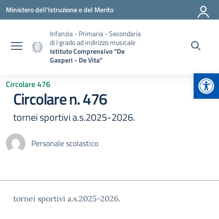
Vai ai contenuti
Vai al menu di navigazione
Vai al footer
Ministero dell'Istruzione e del Merito
Infanzia - Primaria - Secondaria
di I grado ad indirizzo musicale
Istituto Comprensivo "De
Gasperi - De Vita"
Apr
Circolare 476
Circolare n. 476
tornei sportivi a.s.2025-2026.
Personale scolastico
tornei sportivi a.s.2025-2026.