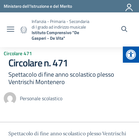
Vai ai contenuti
Vai al menu di navigazione
Vai al footer
Ministero dell'Istruzione e del Merito
Infanzia - Primaria - Secondaria
di I grado ad indirizzo musicale
Istituto Comprensivo "De
Gasperi - De Vita"
Apr
Circolare 471
Circolare n. 471
Spettacolo di fine anno scolastico plesso
Ventrischi Montenero
Personale scolastico
Spettacolo di fine anno scolastico plesso Ventrischi