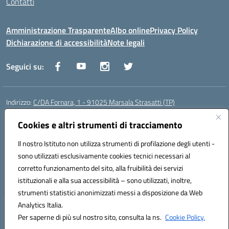
Contatti
Amministrazione Trasparente
Albo online
Privacy Policy
Dichiarazione di accessibilità
Note legali
Seguici su:
Indirizzo:
C/DA Fornara, 1 - 91025 Marsala Strasatti (TP)
Centralino:
0923961292
Email:
tpic81600v@istruzione.it
Posta elettronica certificata (PEC):
Cookies e altri strumenti di tracciamento
tpic81600v@pec.istruzione.it
Codice fiscale: 82006360810
Il nostro Istituto non utilizza strumenti di profilazione degli utenti -
Codice meccanografico:
TPIC81600V
sono utilizzati esclusivamente cookies tecnici necessari al
Codice Indice delle Pubbliche Amministrazioni (IPA): istsc_tpic81600v
corretto funzionamento del sito, alla fruibilità dei servizi
Codice unico di fatturazione (CUF): UFODYY
istituzionali e alla sua accessibilità – sono utilizzati, inoltre,
strumenti statistici anonimizzati messi a disposizione da Web
Analytics Italia.
Hosting & Powered by 3D Solution S.r.l.
Per saperne di più sul nostro sito, consulta la ns.
Cookie Policy.
Concept & Design by Designers Italia