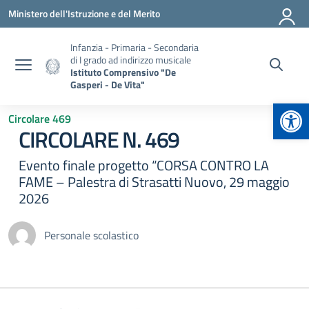
Vai ai contenuti
Vai al menu di navigazione
Vai al footer
Ministero dell'Istruzione e del Merito
Infanzia - Primaria - Secondaria
di I grado ad indirizzo musicale
Istituto Comprensivo "De
Gasperi - De Vita"
Apr
Circolare 469
CIRCOLARE N. 469
Evento finale progetto “CORSA CONTRO LA
FAME – Palestra di Strasatti Nuovo, 29 maggio
2026
Personale scolastico